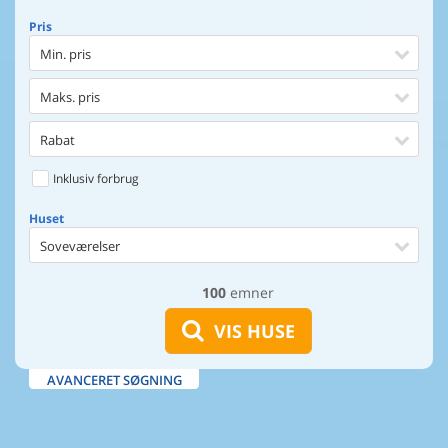
Pris
Min. pris
Maks. pris
Rabat
Inklusiv forbrug
Huset
Soveværelser
100
emner
Huset
Afstand til indkøb
VIS HUSE
Afstand til vand
AVANCERET SØGNING
Udsigt til vand
Faciliteter