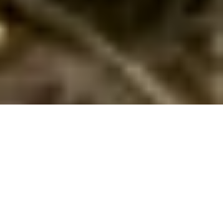
Sommerhus til 10 personer til leje på
Bornholm
Oplev Bornholm med hele gruppen i et sommerhus til 10 personer
– perfekt til afslapning, eventyr og hyggelige stunder!