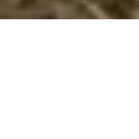
Sommerhus til 12 personer i Juelsminde
Saml hele familien i Juelsminde – lej et stort sommerhus med
plads til 12 og oplev strand, natur og byliv!
Skal hele familien eller vennegruppen samles til en hyggelig
ferie? Et sommerhus til 12 personer i Juelsminde giver jer den
perfekte ramme for en ferie fuld af oplevelser, afslapning og
samvær. Juelsminde, beliggende på Jyllands østkyst, byder på
dejlige sandstrande, naturskønne omgivelser og et hyggeligt
byliv. Med et sommerhus, der rummer 12 personer, får I
plads til både fællesaktiviteter og privatliv – ideelt til ferie
med en stor gruppe, hvor alle kan slappe af og nyde ferien.