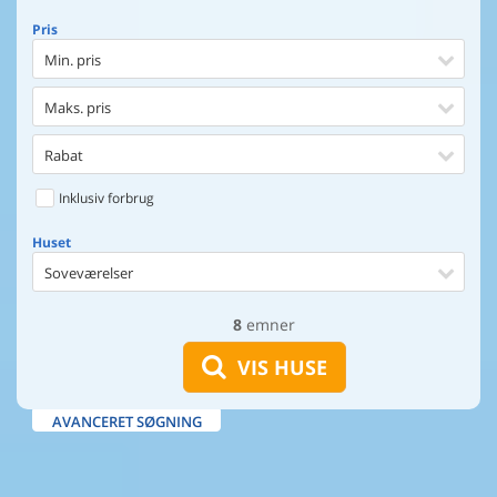
Pris
Min. pris
Maks. pris
Rabat
Inklusiv forbrug
Huset
Soveværelser
8
emner
Huset
Afstand til indkøb
VIS HUSE
Afstand til vand
AVANCERET SØGNING
Udsigt til vand
Faciliteter