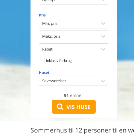
Opvaske
Vaskema
Pris
Tørretu
Ikkeryge
Min. pris
Aktivite
Handicap
Maks. pris
Gode fis
Indhegn
Rabat
Aircondi
Ladestand
Inklusiv forbrug
Energive
Huset
Soveværelser
91
emner
VIS HUSE
Sommerhus til 12 personer til en 