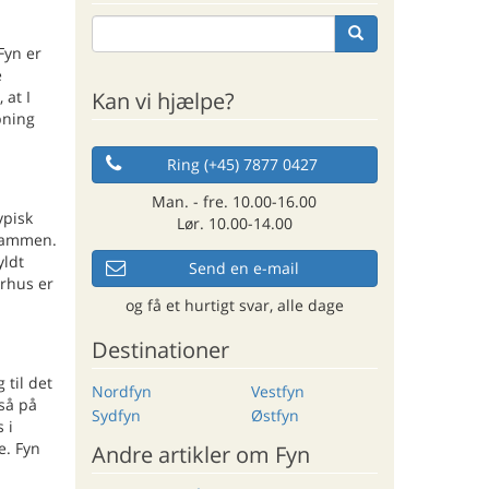
Fyn er
e
Kan vi hjælpe?
 at I
pning
Ring (+45) 7877 0427
Man. - fre. 10.00-16.00
ypisk
Lør. 10.00-14.00
 sammen.
yldt
Send en e-mail
erhus er
og få et hurtigt svar, alle dage
Destinationer
 til det
Nordfyn
Vestfyn
gså på
Sydfyn
Østfyn
 i
e. Fyn
Andre artikler om Fyn