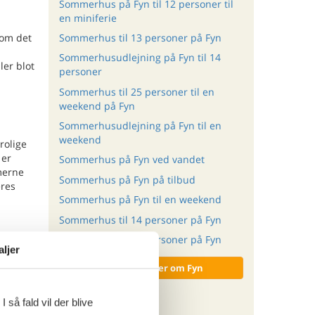
Sommerhus på Fyn til 12 personer til
en miniferie
Sommerhus til 13 personer på Fyn
 om det
Sommerhusudlejning på Fyn til 14
ler blot
personer
Sommerhus til 25 personer til en
weekend på Fyn
Sommerhusudlejning på Fyn til en
weekend
rolige
 er
Sommerhus på Fyn ved vandet
mmerne
Sommerhus på Fyn på tilbud
eres
Sommerhus på Fyn til en weekend
Sommerhus til 14 personer på Fyn
Sommerhus til 15 personer på Fyn
g nyd en
aljer
 og
Vis alle artikler om Fyn
 så fald vil der blive