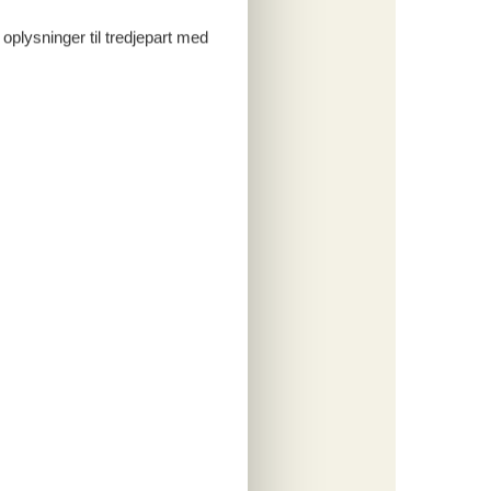
ritter
 oplysninger til tredjepart med
tninger
858,-
engøring
o
ritter
tninger