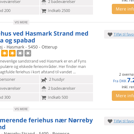
Inkl. r
oveværelser
2 badeværelser
Mere inf
d 200
Indkøb 2500
VIS MERE
ehus ved Hasmark Strand med
Tilføj til favo
a og spabad
j - Hasmark - 5450 - Otterup
nevenlige sandstrand ved Hasmark er en af Fyns
pulære og elskede
ferieområder. Her finder man
agtfulde feriehus i kort afstand til vandet
2 overna
7.
personer
2 husdyr
Fra
DKK
Inkl. r
oveværelser
2 badeværelser
Mere inf
d 300
Indkøb 500
VIS MERE
merende feriehus nær Nørreby
Tilføj til favo
nd
 - Nørreby Strand - 5400 - Bogense