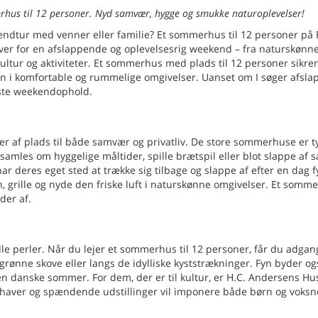
rhus til 12 personer. Nyd samvær, hygge og smukke naturoplevelser!
kendtur med venner eller familie? Et sommerhus til 12 personer på 
øver for en afslappende og oplevelsesrig weekend – fra naturskønn
tur og aktiviteter. Et sommerhus med plads til 12 personer sikrer,
 i komfortable og rummelige omgivelser. Uanset om I søger afsla
næste weekendophold.
er af plads til både samvær og privatliv. De store sommerhuse er t
amles om hyggelige måltider, spille brætspil eller blot slappe af
r deres eget sted at trække sig tilbage og slappe af efter en dag f
 grille og nyde den friske luft i naturskønne omgivelser. Et somm
der af.
le perler. Når du lejer et sommerhus til 12 personer, får du adgang
grønne skove eller langs de idylliske kyststrækninger. Fyn byder o
n danske sommer. For dem, der er til kultur, er H.C. Andersens Hus
 haver og spændende udstillinger vil imponere både børn og voksn