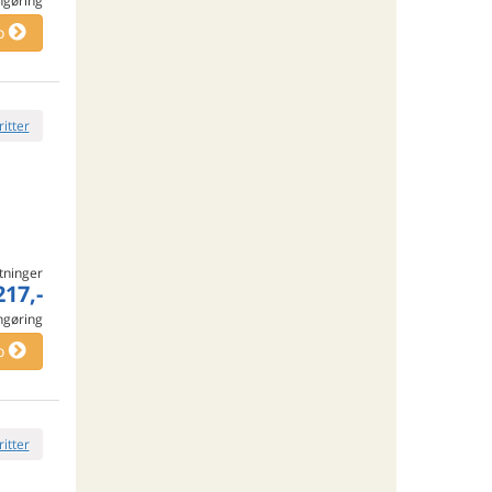
engøring
o
ritter
tninger
217,-
engøring
o
ritter