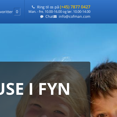
(+45) 7877 0427
Ring til os på
0
voritter
Man. - fre. 10.00-16.00 og lør. 10.00-14.00
Chat
info@cofman.com
E I FYN
MED
RKS
DLEJNING
ts laveste pris
på ét sted