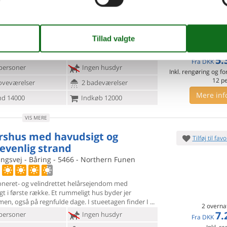
 terrasse
tvej - Sandholt - 5672 - Broby
rs Flot, rummelig og moderniseret landejendom. De
iver rigeligt
med plads til den store familie. Huset
2 overna
er i stueetagen et dejligt køkken
5.
Fra
DKK
personer
Ingen husdyr
Inkl. rengøring og fo
12
p
oveværelser
2 badeværelser
Mere inf
d 14000
Indkøb 12000
VIS MERE
rshus med havudsigt og
Tilføj til favo
evenlig strand
ngsvej - Båring - 5466 - Northern Funen
oneret- og velindrettet helårsejendom med
t i første række. Et
rummeligt hus byder jer
en, også på regnfulde dage. I stueetagen finder I
2 overna
7.
personer
Ingen husdyr
Fra
DKK