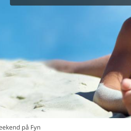
maskine
skine
mbler
r
tsrum
venligt
keforhold
et område
tion
er til elbil
nligt
weekend på Fyn