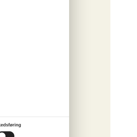
066,-
engøring
o
ritter
tninger
235,-
o
edsføring
ritter