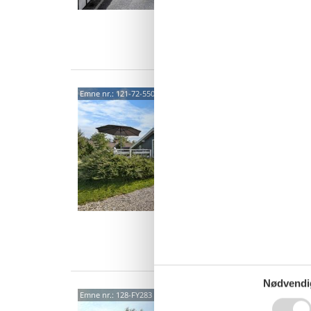
12 
3 s
Van
Somm
Emne nr.:
121-72-5504
ved 
Solbak
3,2
Dejligt
Huset li
stor gr
12 
5 s
Van
Nødvendi
Mode
Emne nr.:
128-FY283