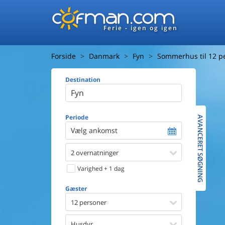
Ferie - igen og igen
Forside
Danmark
Fyn
Sommerhus til 12 pe
Destination
Huset
Afstand ti
Afstand ti
Periode
AVANCERET SØGNING
Vælg ankomst
Udsigt ti
2 overnatninger
Faciliteter
Swimmin
Varighed + 1 dag
Spa
Sauna
Gæster
Internet
12 personer
Parabol/
Brænde
Husdyr