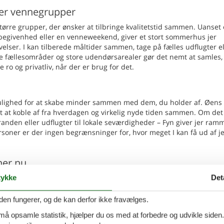
ler vennegrupper
større grupper, der ønsker at tilbringe kvalitetstid sammen. Uanset
 begivenhed eller en venneweekend, giver et stort sommerhus jer
ser. I kan tilberede måltider sammen, tage på fælles udflugter el
e fællesområder og store udendørsarealer gør det nemt at samles,
e ro og privatliv, når der er brug for det.
lighed for at skabe minder sammen med dem, du holder af. Øens 
at koble af fra hverdagen og virkelig nyde tiden sammen. Om det
randen eller udflugter til lokale seværdigheder – Fyn giver jer ra
soner er der ingen begrænsninger for, hvor meget I kan få ud af j
ner nu
ed venner eller familie? Lej et sommerhus til 12 personer på Fyn o
ykke
Det
ke omgivelser. Fyn byder på alt, hvad I behøver for en afslappende
den fungerer, og de kan derfor ikke fravælges.
 må opsamle statistik, hjælper du os med at forbedre og udvikle siden. I