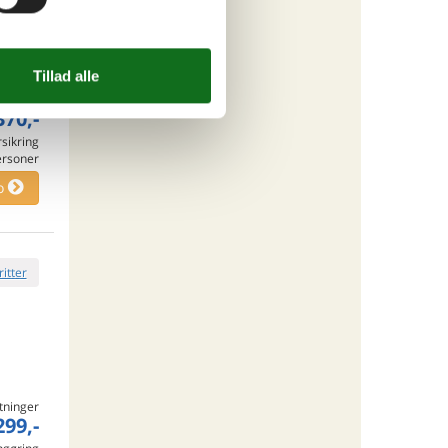
tninger
370,-
rsikring
ersoner
o
ritter
tninger
299,-