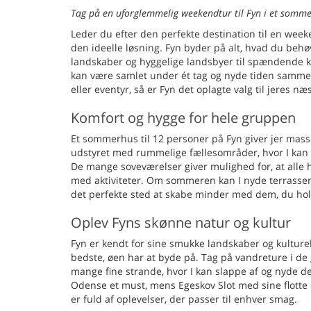
Tag på en uforglemmelig weekendtur til Fyn i et somme
Leder du efter den perfekte destination til en wee
den ideelle løsning. Fyn byder på alt, hvad du beh
landskaber og hyggelige landsbyer til spændende kul
kan være samlet under ét tag og nyde tiden sammen
eller eventyr, så er Fyn det oplagte valg til jeres 
Komfort og hygge for hele gruppen
Et sommerhus til 12 personer på Fyn giver jer mass
udstyret med rummelige fællesområder, hvor I kan s
De mange soveværelser giver mulighed for, at alle ha
med aktiviteter. Om sommeren kan I nyde terrassen,
det perfekte sted at skabe minder med dem, du hol
Oplev Fyns skønne natur og kultur
Fyn er kendt for sine smukke landskaber og kulturel
bedste, øen har at byde på. Tag på vandreture i de 
mange fine strande, hvor I kan slappe af og nyde de
Odense et must, mens Egeskov Slot med sine flotte
er fuld af oplevelser, der passer til enhver smag.