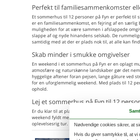
Perfekt til familiesammenkomster el
Et sommerhus til 12 personer på Fyn er perfekt til 
er en familiesammenkomst, en fejring af en særlig
muligheden for at være sammen i afslappede omgivel
slappe af og nyde hinandens selskab. De rummelig
samtidig med at der er plads nok til, at alle kan find
Skab minder i smukke omgivelser
En weekend i et sommerhus på Fyn er en oplagt mu
atmosfære og naturskønne landskaber gør det nemt 
hyggelige aftener foran pejsen, lange gåture ved st
for en uforglemmelig weekend. Med plads til 12 per
ophold.
Lej et sommerhus på Fyn til 12 perso
Er du klar til at planlægge den perfekte weekend m
Samt
weekend fyldt med hygge, sjove aktiviteter og smuk
oplevelsesrig tur.
Nødvendige cookies sikrer, at si
Hvis du giver samtykke til, at vi