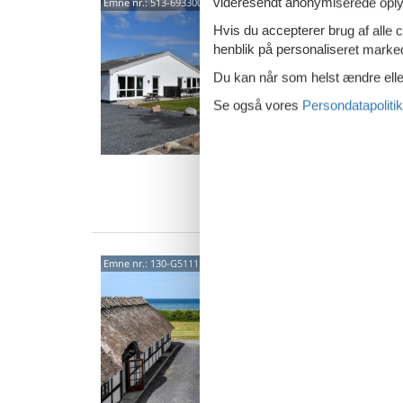
Mode
videresendt anonymiserede oplys
Emne nr.:
513-693300
saun
Hvis du accepterer brug af alle c
Hyrdev
henblik på personaliseret marke
4,4
Du kan når som helst ændre eller
Velkomm
ferielej
Se også vores
Persondatapolitik
idyllisk
12 
4 s
Van
Char
Emne nr.:
130-G51111
ved 
Østre S
1,0
Tilbring
feriehus
tilbyder