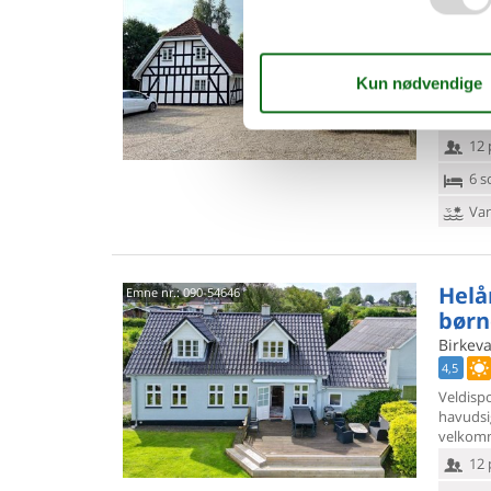
stor
Sandhol
2,5
Indendø
350 m2 g
indehold
12 
6 s
Van
Helå
Emne nr.:
090-54646
børn
Birkeva
4,5
Veldisp
havudsig
velkomm
12 