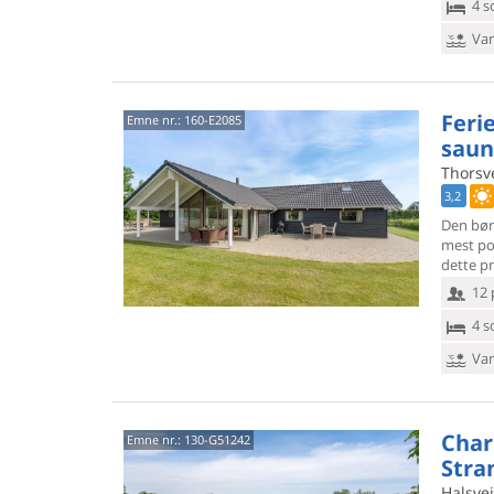
4 s
Van
Feri
Emne nr.:
160-E2085
saun
Thorsve
3,2
Den bør
mest po
dette pr
12 
4 s
Van
Char
Emne nr.:
130-G51242
Stra
Halsvej