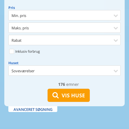
Pris
Min. pris
Maks. pris
Rabat
Inklusiv forbrug
Huset
Soveværelser
176
emner
Huset
Afstand til indkøb
VIS HUSE
Afstand til vand
AVANCERET SØGNING
Udsigt til vand
Faciliteter