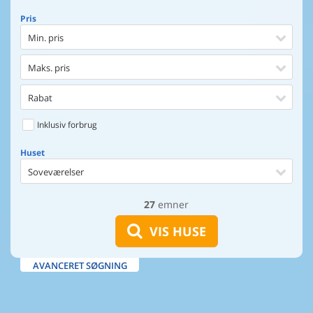
Pris
Min. pris
Maks. pris
Rabat
Inklusiv forbrug
Huset
Soveværelser
27
emner
Huset
Afstand til indkøb
VIS HUSE
Afstand til vand
AVANCERET SØGNING
Udsigt til vand
Faciliteter