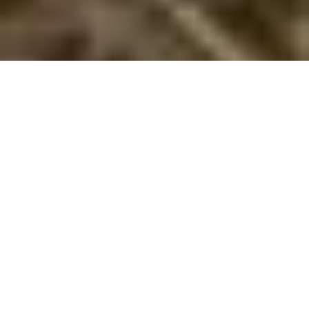
Sommerhus til 20 personer i Midtjylland
Saml venner og familie i et stort sommerhus i Midtjylland – ideelt
til fællesskab og oplevelser i naturen!
Leder du efter et sted, hvor en stor gruppe venner eller
familien kan samles i luksuriøse og rummelige omgivelser? Et
sommerhus til 20 personer i Midtjylland giver jer masser af
plads til samvær, aktiviteter og hygge. Med moderne
faciliteter og en central placering i hjertet af Danmark er et
stort sommerhus i Midtjylland det perfekte valg til store
sammenkomster. Uanset om det drejer sig om en ferie, en