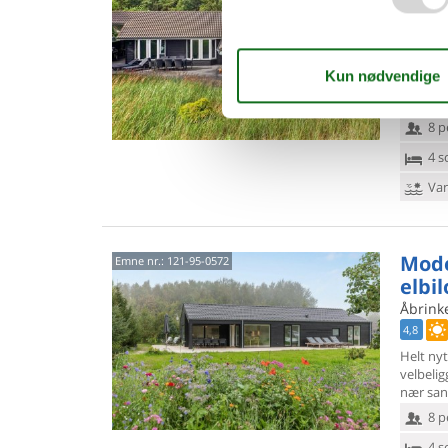
Holste
4,7
Dette f
havudsig
grund, h
8 p
4 s
Van
Mode
Emne nr.:
121-95-0572
elbi
Åbrink
4,8
Helt ny
velbeli
nær san
8 p
4 s