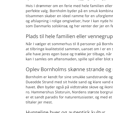
Hvis I drømmer om en ferie med hele familien elle
perfekte valg. Bornholm byder på en smuk kombina
tilsammen skaber en ideel ramme for en uforglemmel
og afslapning i rolige omgivelser, hvor I kan nyde
som Danmarks solskinsø, og her venter der jer en fe
Plads til hele familien eller vennegru
Når I vælger et sommerhus til 8 personer på Bornho
at tilbringe kvalitetstid sammen, uanset om I er en 
alle have jeres egen base og trække jer tilbage, nå
kan I samles om aftensmaden, spille spil eller blot
Oplev Bornholms skønne strande og 
Bornholm er kendt for sine smukke sandstrande og 
Dueodde Strand med sit hvide sand og klare vand e
havet. Øen byder også på vidtstrakte skove og ikon
ro. Hammershus Slotsruin, Nordens største borgr
er et sandt paradis for naturentusiaster, og med 
tiltaler jer mest.
Hyggelige byer og autentisk kultur