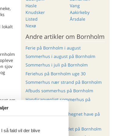
Hasle
Vang
aneke,
Knudsker
Aakirkeby
rks
Listed
Årsdale
Nexø
 lokalt
Andre artikler om Bornholm
Ferie på Bornholm i august
Bornholm
Sommerhus i august på Bornholm
 opleve
Sommerhus i juli på Bornholm
en sjov
 og
Feriehus på Bornholm uge 30
Sommerhus nær strand på Bornholm
Afbuds sommerhus på Bornholm
Handicapvenligt sommerhus på
anset om
Bornholm
aljer
Sommerhus med indhegnet have på
Bornholm
Sommerhus ved vandet på Bornholm
 så fald vil der blive