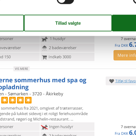
roddevej - Sømarken - 3720 - Åkirkeby
antastisk beliggende og rummelige sommerhus, med
t fra såvel hus
som grund, finder I på en dejlig
vor der bl.a. findes beachvolleybane,
ersoner
1 husdyr
7 overna
6.
Fra
DKK
oveværelser
2 badeværelser
Mere inf
d 150
Indkøb 3000
VIS MERE
rne sommerhus med spa og
Tilføj til favo
lopladning
en - Sømarken - 3720 - Åkirkeby
t sommerhus fra 2021, omgivet af træterrasser,
ggende på lukket
sidevej i et roligt feriehusområde
dstrand, røgeri og Michelin-restaurant.
ersoner
Ingen husdyr
7 overna
6.
Fra
DKK
oveværelser
2 badeværelser