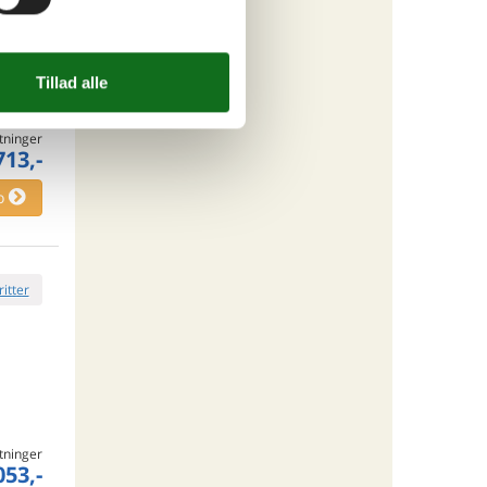
tninger
713,-
o
ritter
tninger
053,-