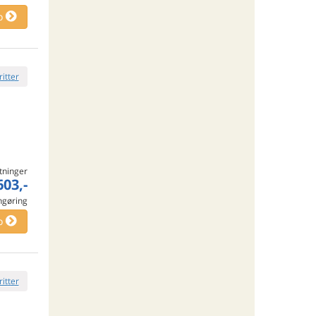
o
ritter
tninger
603,-
engøring
o
ritter