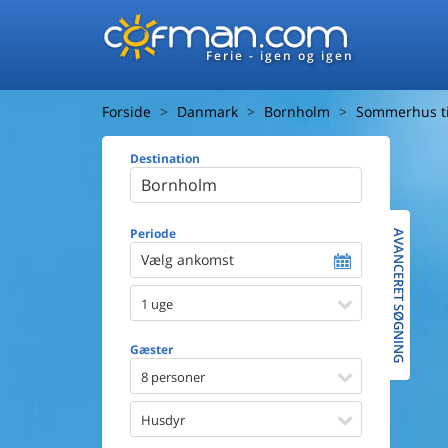
Ferie - igen og igen
Forside
Danmark
Bornholm
Sommerhus ti
Destination
Huset
Afstand ti
Afstand ti
Periode
AVANCERET SØGNING
Vælg ankomst
Udsigt ti
1 uge
Faciliteter
Swimmin
Gæster
Spa
Sauna
8 personer
Internet
Parabol/
Husdyr
Brænde