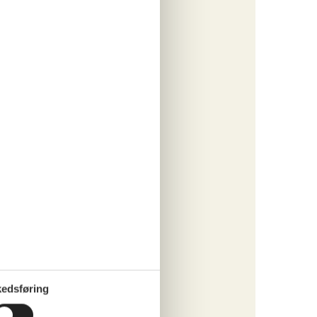
engøring
o
ritter
tninger
616,-
o
edsføring
ritter