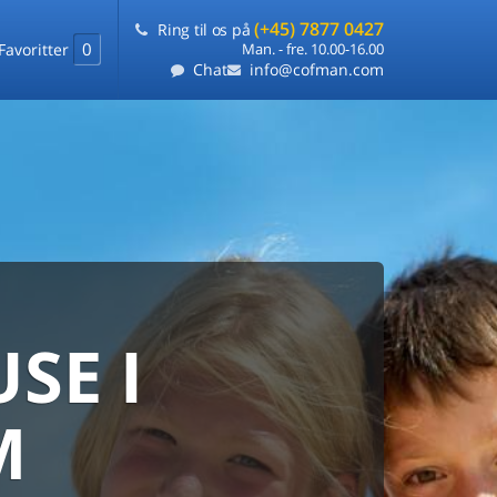
(+45) 7877 0427
Ring til os på
0
Favoritter
Man. - fre. 10.00-16.00
Chat
info@cofman.com
SE I
MED
RKS
DLEJNING
M
ts laveste pris
på ét sted