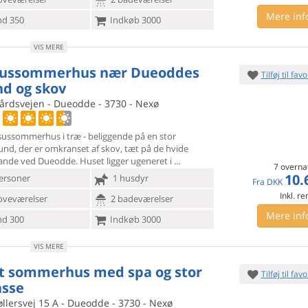
Mere inf
d 350
Indkøb 3000
VIS MERE
sussommerhus nær Dueoddes
Tilføj til favo
nd og skov
årdsvejen - Dueodde - 3730 - Nexø
ksussommerhus i træ - beliggende på en stor
und, der er omkranset
af skov, tæt på de hvide
ande ved Dueodde. Huset ligger ugeneret i
7 overna
10.
ersoner
1 husdyr
Fra
DKK
Inkl. r
oveværelser
2 badeværelser
Mere inf
d 300
Indkøb 3000
VIS MERE
t sommerhus med spa og stor
Tilføj til favo
asse
llersvej 15 A - Dueodde - 3730 - Nexø