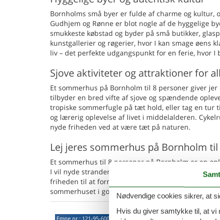
Bornholms små byer er fulde af charme og kultur, og
Gudhjem og Rønne er blot nogle af de hyggelige by
smukkeste købstad og byder på små butikker, glas
kunstgallerier og røgerier, hvor I kan smage øens k
liv – det perfekte udgangspunkt for en ferie, hvor I
Sjove aktiviteter og attraktioner for al
Et sommerhus på Bornholm til 8 personer giver jer 
tilbyder en bred vifte af sjove og spændende ople
tropiske sommerfugle på tæt hold, eller tag en tur
og lærerig oplevelse af livet i middelalderen. Cyke
nyde friheden ved at være tæt på naturen.
Lej jeres sommerhus på Bornholm til
Et sommerhus til 8 personer på Bornholm er en op
I vil nyde strandene, udforske de hyggelige byer e
Samt
friheden til at forme ferien, præcis som I ønsker. 
sommerhuset i god tid. Start planlægningen i dag, og
Nødvendige cookies sikrer, at si
Hvis du giver samtykke til, at vi
Unik
Emne nr.:
121-95-6006