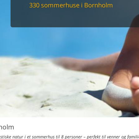
maskine
330 sommerhuse i Bornholm
skine
mbler
r
tsrum
venligt
keforhold
et område
tion
er til elbil
nligt
nholm
iske natur i et sommerhus til 8 personer – perfekt til venner og famili