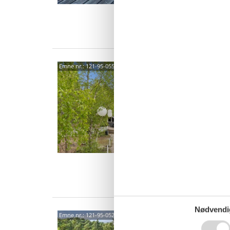
4 s
Van
Hygg
Emne nr.:
121-95-0558
stra
Posere
4,8
Dette v
sandstr
at børn
8 p
4 s
Van
Nødvendi
Skøn
Emne nr.:
121-95-0527
og s