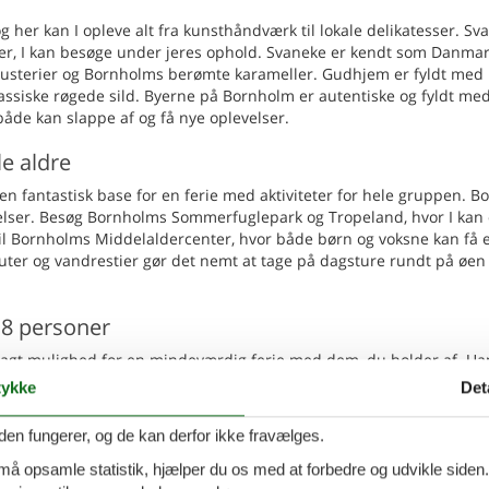
 her kan I opleve alt fra kunsthåndværk til lokale delikatesser. Sv
er, I kan besøge under jeres ophold. Svaneke er kendt som Danma
pusterier og Bornholms berømte karameller. Gudhjem er fyldt med
lassiske røgede sild. Byerne på Bornholm er autentiske og fyldt med
 både kan slappe af og få nye oplevelser.
le aldre
en fantastisk base for en ferie med aktiviteter for hele gruppen. 
velser. Besøg Bornholms Sommerfuglepark og Tropeland, hvor I kan
 til Bornholms Middelaldercenter, hvor både børn og voksne kan få 
lruter og vandrestier gør det nemt at tage på dagsture rundt på øen
 8 personer
lagt mulighed for en mindeværdig ferie med dem, du holder af. U
ller tage på vandreture i den smukke natur, får I med et sommerhus
ykke
Det
Bornholm er en populær destination, så det er en god idé at booke
 se frem til en ferie fuld af oplevelser og hygge!
den fungerer, og de kan derfor ikke fravælges.
 må opsamle statistik, hjælper du os med at forbedre og udvikle siden. I
 feriebolig med