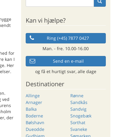
Kan vi hjælpe?
 hygge
 kendt
Ring (+45) 7877 0427
Man. - fre. 10.00-16.00
hed for
re kan I
Send en e-mail
ge. Her
og få et hurtigt svar, alle dage
elser.
Destinationer
en.
Allinge
Rønne
g ved
Arnager
Sandkås
turens
Balka
Sandvig
nholm
Boderne
Snogebæk
er, der
Bølshavn
Sorthat
Dueodde
Svaneke
Gudhjem
Sømarken