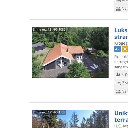
Van
Luk
Emne nr.:
121-95-1086
stra
Krogeg
4,7
Flot lu
naturgr
sandstr
8 p
3 s
Van
Unik
Emne nr.:
121-95-1123
terr
H.C. Mø