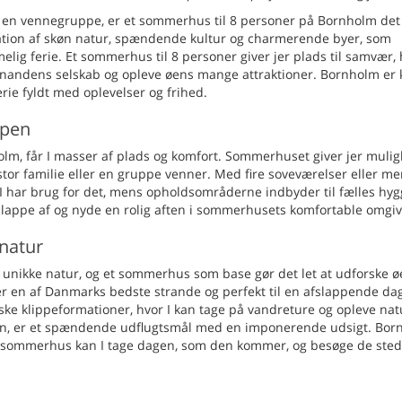
r en vennegruppe, er et sommerhus til 8 personer på Bornholm det
tion af skøn natur, spændende kultur og charmerende byer, som
ig ferie. Et sommerhus til 8 personer giver jer plads til samvær,
 hinandens selskab og opleve øens mange attraktioner. Bornholm er
rie fyldt med oplevelser og frihed.
ppen
lm, får I masser af plads og komfort. Sommerhuset giver jer mulig
stor familie eller en gruppe venner. Med fire soveværelser eller me
r I har brug for det, mens opholdsområderne indbyder til fælles hyg
 slappe af og nyde en rolig aften i sommerhusets komfortable omgiv
natur
unikke natur, og et sommerhus som base gør det let at udforske ø
r en af Danmarks bedste strande og perfekt til en afslappende da
iske klippeformationer, hvor I kan tage på vandreture og opleve na
uin, er et spændende udflugtsmål med en imponerende udsigt. Bor
et sommerhus kan I tage dagen, som den kommer, og besøge de sted