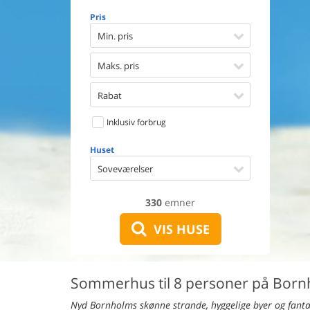
Opvaske
Pris
Vaskema
Tørretu
Min. pris
Ikkeryge
Aktivite
Maks. pris
Handicap
Gode fis
Rabat
Indhegn
Inklusiv forbrug
Aircondi
Ladestand
Huset
Energive
Soveværelser
330
emner
VIS HUSE
Sommerhus til 8 personer på Bor
Nyd Bornholms skønne strande, hyggelige byer og fantast