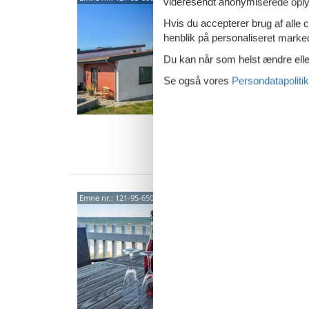
videresendt anonymiserede oplys
pano
Hvis du accepterer brug af alle c
Bisseli
henblik på personaliseret marke
5,0
Du kan når som helst ændre eller
Denne sm
helt fan
Se også vores
Persondatapolitik
og Sand
8 p
4 s
Van
Luks
Emne nr.:
121-95-6505
Hasl
Hasle M
4,8
Dejligt 
med uni
husets 
8 p