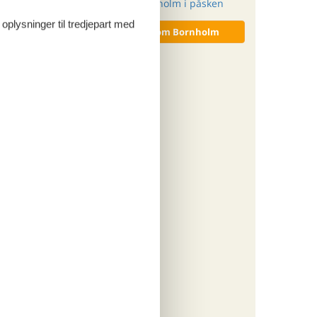
ritter
Sommerhus på Bornholm i påsken
 oplysninger til tredjepart med
Vis alle artikler om Bornholm
tninger
765,-
o
ritter
tninger
673,-