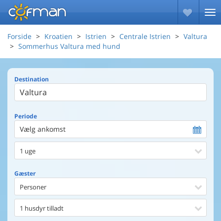
Forside
Kroatien
Istrien
Centrale Istrien
Valtura
Sommerhus Valtura med hund
Destination
Periode
Vælg ankomst
1 uge
Gæster
Personer
1 husdyr tilladt