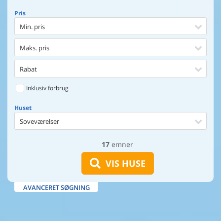
Pris
Min. pris
Maks. pris
Rabat
Inklusiv forbrug
Huset
Soveværelser
17
emner
Huset
Afstand til indkøb
VIS HUSE
Afstand til vand
AVANCERET SØGNING
Udsigt til vand
Faciliteter