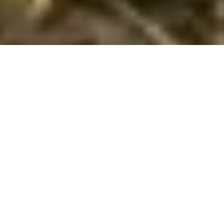
Vidunderlige sommerhuse i Valtura med
hund tilladt udlejes
Find og bestil her et skønt sommerhus til din ferie med hund i
Valtura
. Vi har her 35 sommerhuse, hvor hund kan
medbringes. Udfyld det ønskede tidsrum og andre
søgekriterier - og klik på
Vis huse
. Nu ser du listen over alle
sommerhuse i Valtura med de angivne søgekriterier, hvor det
er tilladt at medbringe hund. Klik på det enkelte hus for at
læse en beskrivelse af det.