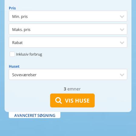
Pris
Min. pris
Maks. pris
Rabat
Inklusiv forbrug
Huset
Soveværelser
3
emner
Huset
Afstand til indkøb
VIS HUSE
Afstand til vand
AVANCERET SØGNING
Udsigt til vand
Faciliteter