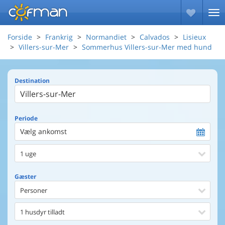
Forside
Frankrig
Normandiet
Calvados
Lisieux
Villers-sur-Mer
Sommerhus Villers-sur-Mer med hund
Destination
Periode
Vælg ankomst
1 uge
Gæster
Personer
1 husdyr tilladt