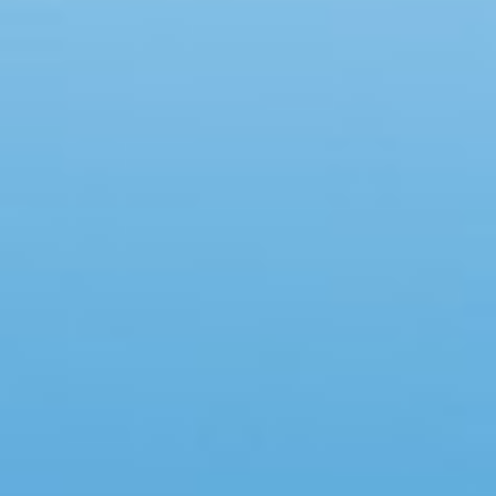
Swimmingpool
Spa
Sauna
Internet
Parabol/kabel TV
Brændeovn
Opvaskemaskine
Vaskemaskine
Tørretumbler
Ikkeryger
Aktivitetsrum
Handicapvenligt
Gode fiskeforhold
Indhegnet område
Aircondition
Ladestander til elbil
Energivenligt