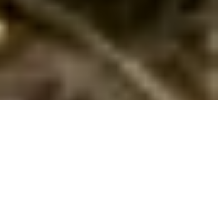
Sommerhuse med pool på Als
Oplev en luksusferie på Als i et sommerhus med pool. Nyd
afslapning, naturskønne omgivelser og spændende aktiviteter for
hele familien.