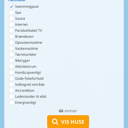
Swimmingpool
Spa
Sauna
Internet
Parabol/kabel TV
Brændeovn
Opvaskemaskine
Vaskemaskine
Tørretumbler
Ikkeryger
Aktivitetsrum
Handicapvenligt
Gode fiskeforhold
Indhegnet område
Aircondition
Ladestander til elbil
Energivenligt
66
emner
VIS HUSE