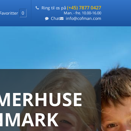
(+45) 7877 0427
Ring til os på
0
Favoritter
Man. - fre. 10.00-16.00
Chat
info@cofman.com
MERHUSE
ERHUS
ANMARKS
HUSUDLEJNING
NMARK
 sommerhuse samlet på ét sted
ARANTI