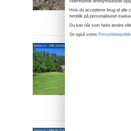
videresendt anonymiserede oplys
8 p
Hvis du accepterer brug af alle c
4 s
henblik på personaliseret marke
Van
Du kan når som helst ændre eller
Se også vores
Persondatapolitik
Luks
Emne nr.:
346-426486
Husb
Bækbyve
5,0
Søger I 
for at o
beliggen
8 p
4 s
Van
Emne nr.:
088-BL714