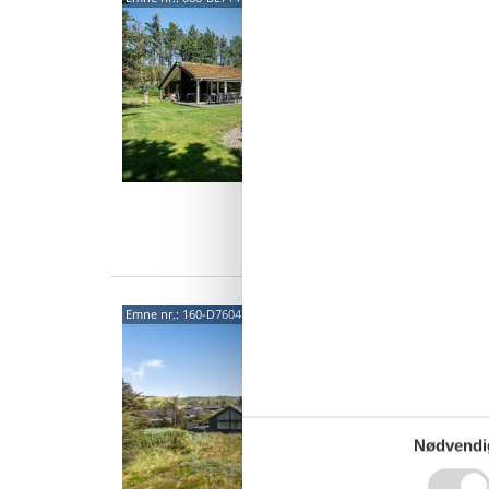
Stor
med 
Ørnebj
4,8
Dette s
både pla
dejlig s
10 
4 s
Van
Luks
Emne nr.:
160-D7604
stra
Klitfog
4,8
Tæt til
feriehu
Nødvendi
nok til 
14 