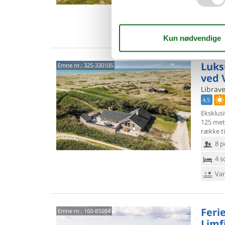
5 s
Van
Luks
Emne nr.:
325-330105
ved 
Librave
4,5
Eksklus
125 met
række ti
8 p
4 s
Van
Feri
Emne nr.:
160-B5054
Limf