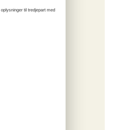
tninger
211,-
 oplysninger til tredjepart med
rsikring
o
ritter
tninger
281,-
rsikring
o