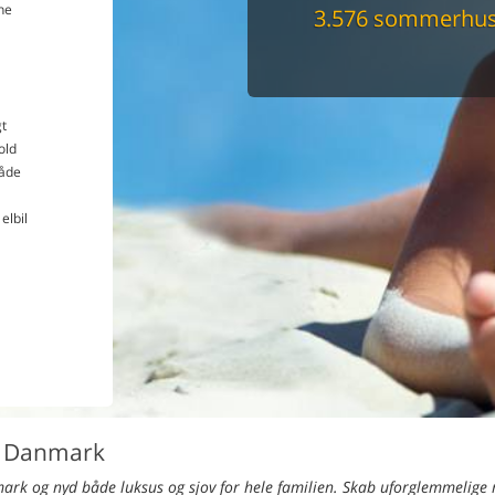
ne
3.576 sommerhus
Du får altid dit 
pris
t
old
åde
elbil
 Danmark
rk og nyd både luksus og sjov for hele familien. Skab uforglemmelige