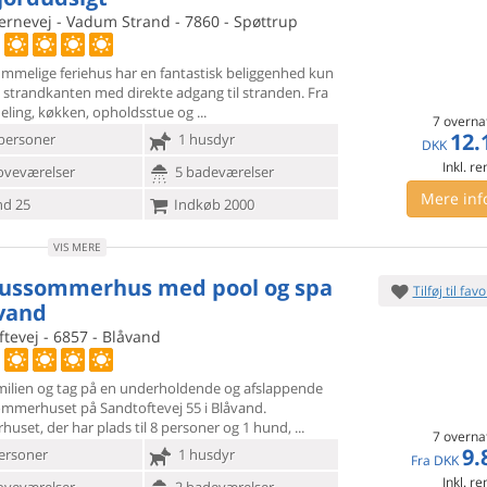
ernevej - Vadum Strand - 7860 - Spøttrup
ummelige feriehus har en fantastisk beliggenhed kun
strandkanten med direkte adgang til stranden. Fra
deling, køkken, opholdsstue og
7 overna
12.
personer
1 husdyr
DKK
Inkl. r
oveværelser
5 badeværelser
Mere inf
d 25
Indkøb 2000
VIS MERE
ussommerhus med pool og spa
Tilføj til favo
åvand
tevej - 6857 - Blåvand
milien og tag på en underholdende og afslappende
 sommerhuset på
Sandtoftevej 55 i Blåvand.
uset, der har plads til 8 personer og 1 hund,
7 overna
9.
ersoner
1 husdyr
Fra
DKK
Inkl. r