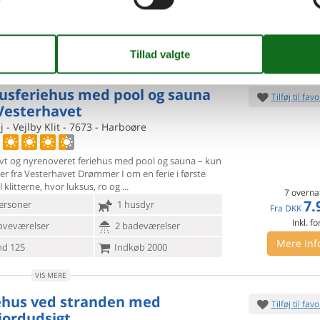
Fra
DKK
Inkl. r
oveværelser
2 badeværelser
Mere inf
d 250
Indkøb 2400
VIS MERE
usferiehus med pool og sauna
Tilføj til favo
Vesterhavet
j - Vejlby Klit - 7673 - Harboøre
ivt og nyrenoveret feriehus med pool og sauna – kun
er fra
Vesterhavet Drømmer I om en ferie i første
l klitterne, hvor luksus, ro og
7 overna
7.
ersoner
1 husdyr
Fra
DKK
Inkl. fo
oveværelser
2 badeværelser
Mere inf
d 125
Indkøb 2000
VIS MERE
ehus ved stranden med
Tilføj til favo
jordudsigt