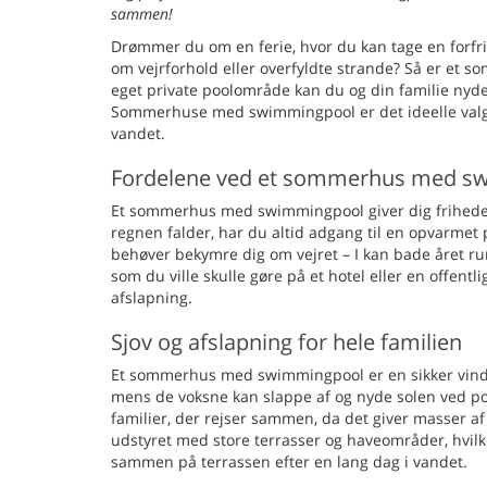
sammen!
Drømmer du om en ferie, hvor du kan tage en forfri
om vejrforhold eller overfyldte strande? Så er et
eget private poolområde kan du og din familie nyde f
Sommerhuse med swimmingpool er det ideelle valg f
vandet.
Fordelene ved et sommerhus med s
Et sommerhus med swimmingpool giver dig friheden t
regnen falder, har du altid adgang til en opvarmet 
behøver bekymre dig om vejret – I kan bade året ru
som du ville skulle gøre på et hotel eller en offentl
afslapning.
Sjov og afslapning for hele familien
Et sommerhus med swimmingpool er en sikker vinder
mens de voksne kan slappe af og nyde solen ved pool
familier, der rejser sammen, da det giver masser a
udstyret med store terrasser og haveområder, hvilket
sammen på terrassen efter en lang dag i vandet.