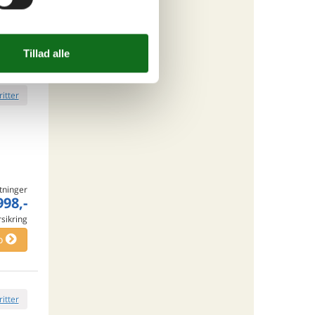
engøring
o
ritter
tninger
998,-
rsikring
o
ritter