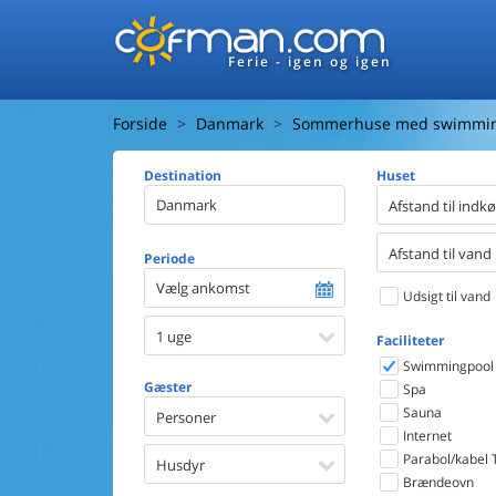
Ferie - igen og igen
Forside
Danmark
Sommerhuse med swimmin
Destination
Huset
Afstand til indk
Afstand til vand
Periode
Vælg ankomst
Udsigt til vand
1 uge
Faciliteter
Swimmingpool
Gæster
Spa
Sauna
Personer
Internet
Parabol/kabel 
Husdyr
Brændeovn