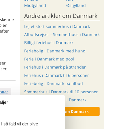
Midtjylland
Østjylland
Andre artikler om Danmark
rskønne
olen
Lej et stort sommerhus i Danmark
efter
Afbudsrejser - Sommerhuse i Danmark
Billigt feriehus i Danmark
Feriebolig i Danmark med hund
Ferie i Danmark med pool
ser
Feriehus i Danmark på stranden
ser,
Feriehus i Danmark til 6 personer
Feriebolig i Danmark på tilbud
Sommerhus i Danmark til 10 personer
ritter
Sommerhus med spa i Danmark
aljer
Vis alle artikler om Danmark
 så fald vil der blive