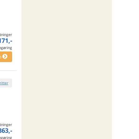
tninger
171,-
engøring
o
ritter
tninger
863,-
engøring