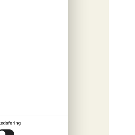
ritter
tninger
637,-
rsikring
o
ritter
edsføring
tninger
077,-