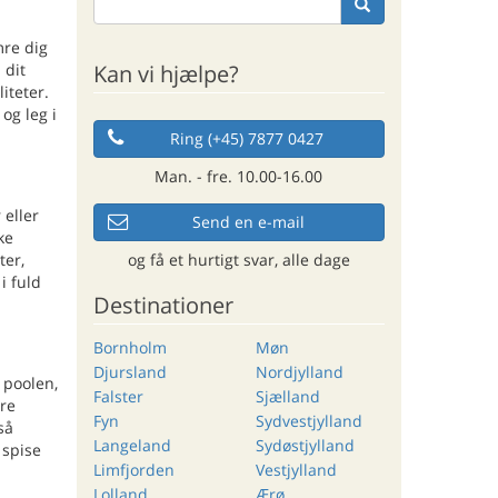
mre dig
Kan vi hjælpe?
 dit
iteter.
og leg i
Ring (+45) 7877 0427
Man. - fre. 10.00-16.00
 eller
Send en e-mail
ke
og få et hurtigt svar, alle dage
ter,
i fuld
Destinationer
Bornholm
Møn
Djursland
Nordjylland
 poolen,
Falster
Sjælland
ere
Fyn
Sydvestjylland
så
Langeland
Sydøstjylland
 spise
Limfjorden
Vestjylland
Lolland
Ærø