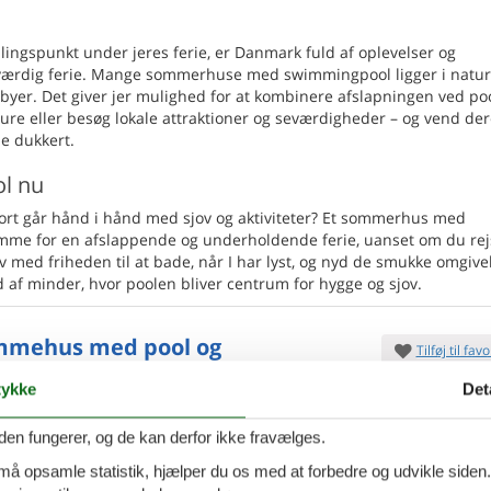
ingspunkt under jeres ferie, er Danmark fuld af oplevelser og
eværdig ferie. Mange sommerhuse med swimmingpool ligger i natu
 byer. Det giver jer mulighed for at kombinere afslapningen ved po
ure eller besøg lokale attraktioner og seværdigheder – og vend der
e dukkert.
l nu
omfort går hånd i hånd med sjov og aktiviteter? Et sommerhus med
mme for en afslappende og underholdende ferie, uanset om du rej
v med friheden til at bade, når I har lyst, og nyd de smukke omgivel
ld af minder, hvor poolen bliver centrum for hygge og sjov.
mehus med pool og
Tilføj til favo
ramaudsigt ved Vesterhavet
ykke
Det
Klit - Vejlby Klit - 7673 - Harboøre
den fungerer, og de kan derfor ikke fravælges.
g og meget velholdt drømmehus med stråtag,
de på 2167m2 stor
kuperet grund som går direkte op
 må opsamle statistik, hjælper du os med at forbedre og udvikle siden. I
ningslinien, kun 130 m fra vesterhavet.