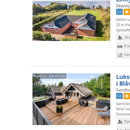
Skovstj
5,0
Dette r
25 m fra
spiseaf
20 
8 s
Van
Luks
Emne nr.:
328-423206
i Bl
Sandtof
5,0
Saml fa
ferie i
Sommerh
8 p