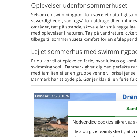
Oplevelser udenfor sommerhuset
Selvom en swimmingpool kan være et naturligt saml
seværdigheder, som også kan bidrage til en mind
områder, tæt på strande, skove eller små hyggelige
med oplevelser i naturen. Tag på vandreture, cykelt
tilbage til sommerhusets komfort for en afslappend
Lej et sommerhus med swimmingpoo
Er du klar til at opleve en ferie, hvor luksus og k
swimmingpool i Danmark giver dig den perfekte ra
med familien eller en gruppe venner. Forkæl jer sel
Danmark har at byde på. Gør jer klar til en ferie fu
Drøm
Emne nr.:
325-361076
pano
Samt
Vejlby 
5,0
Nødvendige cookies sikrer, at si
Hyggeli
beligen
Hvis du giver samtykke til, at vi
til fred