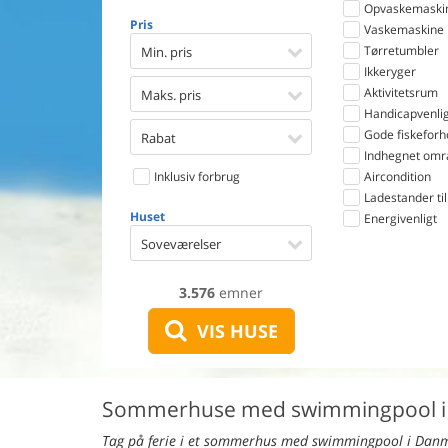
Opvaskemaski
Pris
Vaskemaskine
Tørretumbler
Min. pris
Ikkeryger
Aktivitetsrum
Maks. pris
Handicapvenlig
Gode fiskeforh
Rabat
Indhegnet omr
Inklusiv forbrug
Aircondition
Ladestander til 
Huset
Energivenligt
Soveværelser
3.576
emner
VIS HUSE
Sommerhuse med swimmingpool i
Tag på ferie i et sommerhus med swimmingpool i Danma