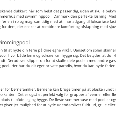
skende dukkert, når som helst det passer dig, uden at skulle beky
 sommerhus med swimmingpool i Danmark den perfekte løsning. Med
erien i ro og mag, samtidig med at I har adgang til luksuriøse facil
or dem, der ønsker at kombinere komfort og afslapning med sjov 
wimmingpool
il at nyde din ferie på dine egne vilkår. Uanset om solen skinner
pool, hvor både børn og voksne kan hygge sig. Det betyder, at du ik
ndt. Derudover slipper du for at skulle dele poolen med andre gæs
ig pool. Her har du dit eget private paradis, hvor du kan nyde ferien 
 for børnefamilier. Børnene kan bruge timer på at plaske rundt i
kanten. Det er også et perfekt valg for grupper af venner eller fl
f plads til både leg og hygge. De fleste sommerhuse med pool er og
 giver jer mulighed for at nyde udendørslivet fuldt ud, grille eller