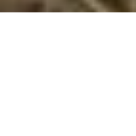
Store sommerhuse på Nordfyn
Oplev Nordfyn med hele gruppen – lej et stort sommerhus og få
masser af plads, hygge og naturoplevelser sammen.
Er du på udkig efter et sommerhus med masser af plads til
hele familien eller en stor gruppe venner? Store sommerhuse
på Nordfyn med plads til mindst 12 personer giver jer
mulighed for at samles i komfortable og hyggelige omgivelser.
Nordfyn er kendt for sine smukke kyststrækninger,
naturskønne områder og charmerende byer – det ideelle sted
til en ferie, hvor I kan nyde både samvær og natur. Med et
stort sommerhus på Nordfyn får I de perfekte rammer for
fællesskab, hygge og afslapning.