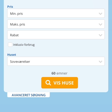
Pris
Min. pris
Maks. pris
Rabat
Inklusiv forbrug
Huset
Soveværelser
60
emner
Huset
Afstand til indkøb
VIS HUSE
Afstand til vand
AVANCERET SØGNING
Udsigt til vand
Faciliteter