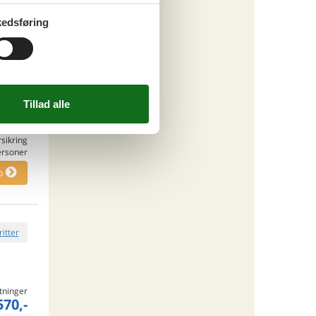
o
edsføring
ritter
tninger
610,-
rsikring
ersoner
o
ritter
tninger
570,-