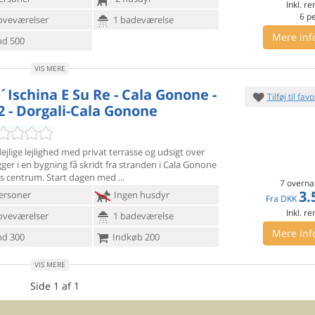
Inkl. r
6
p
oveværelser
1 badeværelse
Mere inf
d 500
VIS MERE
S´Ischina E Su Re - Cala Gonone -
Tilføj til favo
2 - Dorgali-Cala Gonone
jlige lejlighed med privat terrasse og udsigt over
gger i en
bygning få skridt fra stranden i Cala Gonone
s centrum. Start dagen med
7 overna
3.
ersoner
Ingen husdyr
Fra
DKK
Inkl. r
oveværelser
1 badeværelse
Mere inf
d 300
Indkøb 200
VIS MERE
Side 1 af 1