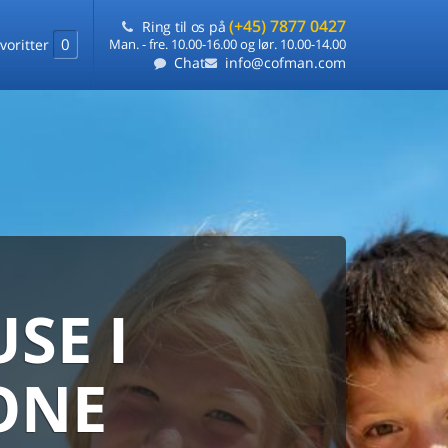
(+45) 7877 0427
Ring til os på
0
voritter
Man. - fre. 10.00-16.00 og lør. 10.00-14.00
Chat
info@cofman.com
SE I
MED
RKS
DLEJNING
ONE
ts laveste pris
på ét sted