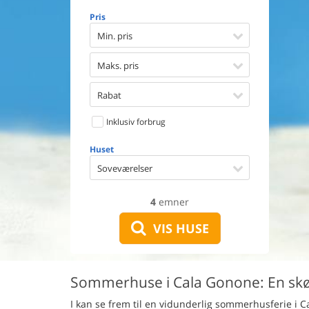
Opvaske
Pris
Vaskema
Tørretu
Min. pris
Ikkeryge
Aktivite
Maks. pris
Handicap
Gode fis
Rabat
Indhegn
Inklusiv forbrug
Aircondi
Ladestand
Huset
Energive
Soveværelser
4
emner
VIS HUSE
Sommerhuse i Cala Gonone: En skøn
I kan se frem til en vidunderlig sommerhusferie i C