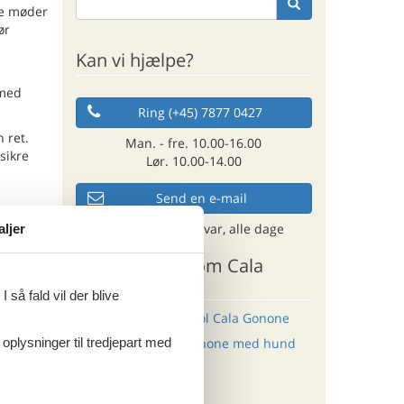
ne møder
ør
Kan vi hjælpe?
 med
Ring (+45) 7877 0427
 ret.
Man. - fre. 10.00-16.00
sikre
Lør. 10.00-14.00
Send en e-mail
og få et hurtigt svar, alle dage
aljer
ndt for
giske
Andre artikler om Cala
Gonone
 så fald vil der blive
art
Sommerhus med pool Cala Gonone
esøg her
 oplysninger til tredjepart med
Sommerhus Cala Gonone med hund
g