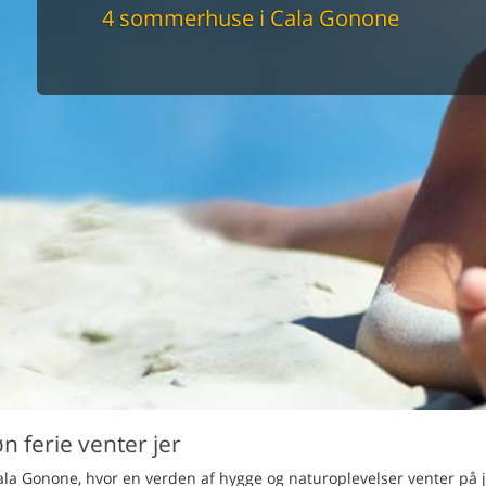
maskine
4 sommerhuse i Cala Gonone
skine
mbler
r
tsrum
venligt
keforhold
et område
tion
er til elbil
nligt
 ferie venter jer
ala Gonone, hvor en verden af hygge og naturoplevelser venter på j