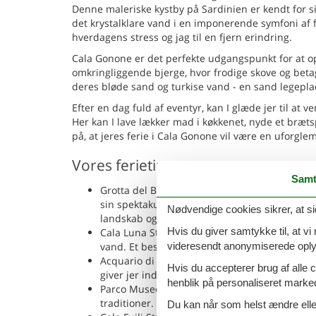
Denne maleriske kystby på Sardinien er kendt for 
det krystalklare vand i en imponerende symfoni af fa
hverdagens stress og jag til en fjern erindring.
Cala Gonone er det perfekte udgangspunkt for at op
omkringliggende bjerge, hvor frodige skove og bet
deres bløde sand og turkise vand - en sand legepla
Efter en dag fuld af eventyr, kan I glæde jer til at 
Her kan I lave lækker mad i køkkenet, nyde et brætsp
på, at jeres ferie i Cala Gonone vil være en uforgle
Vores ferietips
Samt
Grotta del Bue Marino: Denne imponerende grot
sin spektakulære skønhed og dens historiske be
Nødvendige cookies sikrer, at si
landskab og den lokale historie.
Hvis du giver samtykke til, at vi
Cala Luna Strand: Cala Luna er en af de mest
vand. Et besøg her giver jer mulighed for at 
videresendt anonymiserede oplys
Acquario di Cala Gonone: Dette akvarium er h
Hvis du accepterer brug af alle c
giver jer indsigt i det rige marine liv i Middel
henblik på personaliseret marke
Parco Museo S'Abba Frisca: Dette museum ligg
traditioner. Museet giver jer forståelse for l
Du kan når som helst ændre eller