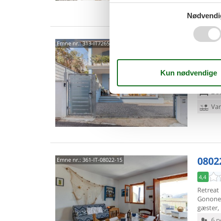
Van
Nødvendi
0802
Emne nr.:
313-IT7265.30.1
3,0
6 p
2 s
Van
0802
Emne nr.:
361-IT-08022-15
4,4
Retreat 
Gonone 
gæster, 
6 p