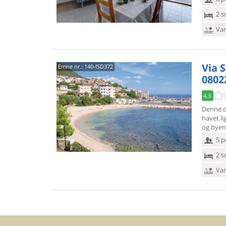
2 s
Van
Via 
Emne nr.:
140-ISD372
0802
4,3
Denne de
havet li
og byen
5 p
2 s
Van