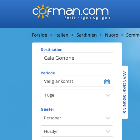
Ferie - igen og igen
Forside
Italien
Sardinien
Nuoro
Somme
Destination
Huset
Afstand ti
Afstand ti
Periode
AVANCERET SØGNING
Vælg ankomst
Udsigt ti
1 uge
Faciliteter
Swimmin
Gæster
Spa
Sauna
Personer
Internet
Parabol/
Husdyr
Brænde