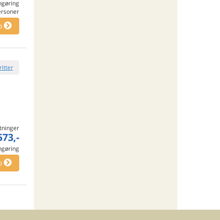
engøring
ersoner
o
ritter
tninger
573,-
engøring
o