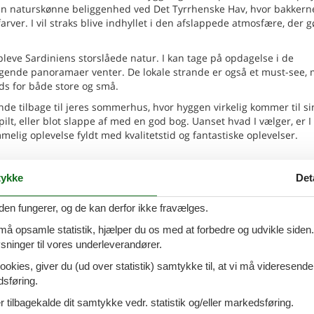
sin naturskønne beliggenhed ved Det Tyrrhenske Hav, hvor bakker
rver. I vil straks blive indhyllet i den afslappede atmosfære, der g
leve Sardiniens storslåede natur. I kan tage på opdagelse i de
agende panoramaer venter. De lokale strande er også et must-see,
ds for både store og små.
vende tilbage til jeres sommerhus, hvor hyggen virkelig kommer til sin
ilt, eller blot slappe af med en god bog. Uanset hvad I vælger, er I 
mmelig oplevelse fyldt med kvalitetstid og fantastiske oplevelser.
ykke
Det
te er en af de vigtigste attraktioner i Cala Gonone. Grotten er ke
tydning. Besøget i grotten giver et indblik i det fantastiske geolo
den fungerer, og de kan derfor ikke fravælges.
 må opsamle statistik, hjælper du os med at forbedre og udvikle siden. I
 betagende strande i området, med hvide sandstrande og krystalkl
opleve den naturlige skønhed og det afslappede liv på stranden.
ninger til vores underleverandører.
jemsted for et rigt udvalg af middelhavsfisk og andre havdyr. Et b
ookies, giver du (ud over statistik) samtykke til, at vi må videresende
havet.
dsføring.
er i en naturlig park og fokuserer på Sardiniens landlige kultur o
ivet på øen gennem tiderne.
 tilbagekalde dit samtykke vedr. statistik og/eller markedsføring.