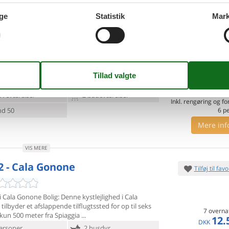
Mere inf
d 20
ge
Statistik
Mark
VIS MERE
2 - Cala Gonone
Tilføj til favo
ersoner
1 husdyr
7 overna
8.
Fra
DKK
oveværelser
2 badeværelser
Inkl. rengøring og fo
d 50
6
p
Mere inf
VIS MERE
2 - Cala Gonone
Tilføj til favo
i Cala Gonone Bolig: Denne kystlejlighed i Cala
tilbyder et
afslappende tilflugtssted for op til seks
7 overna
kun 500 meter fra Spiaggia
12.
DKK
ersoner
2 husdyr