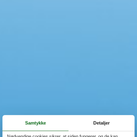
Swimmingpool
Spa
Sauna
Internet
Parabol/kabel TV
Brændeovn
Opvaskemaskine
Vaskemaskine
Tørretumbler
Ikkeryger
Aktivitetsrum
Handicapvenligt
Gode fiskeforhold
Indhegnet område
Aircondition
Ladestander til elbil
Energivenligt
Samtykke
Detaljer
Nødvendige cookies sikrer, at siden fungerer, og de kan