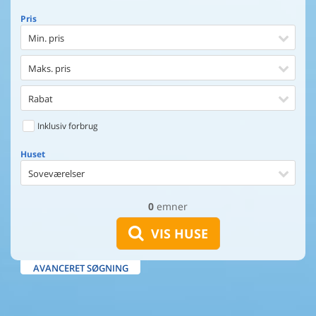
Pris
Min. pris
Maks. pris
Rabat
Inklusiv forbrug
Huset
Soveværelser
0
emner
Huset
Afstand til indkøb
VIS HUSE
Afstand til vand
AVANCERET SØGNING
Udsigt til vand
Faciliteter