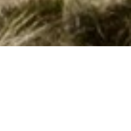
Sommerhuse i Eraclea: En skøn ferie
venter jer
Velkommen til Eraclea, en perle af en destination, hvor I kan
forvente en mindeværdig og uforglemmelig sommerhusferie.
I denne idylliske by kan I fordybe jer i roen, lade tiden gå i stå
og nyde hinandens selskab i jeres eget tempo. Eraclea er et
perfekt sted for dem, der sætter pris på hygge og