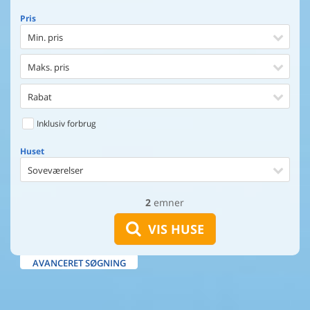
Pris
Min. pris
Maks. pris
Rabat
Inklusiv forbrug
Huset
Soveværelser
2
emner
Huset
Afstand til indkøb
VIS HUSE
Afstand til vand
AVANCERET SØGNING
Udsigt til vand
Faciliteter