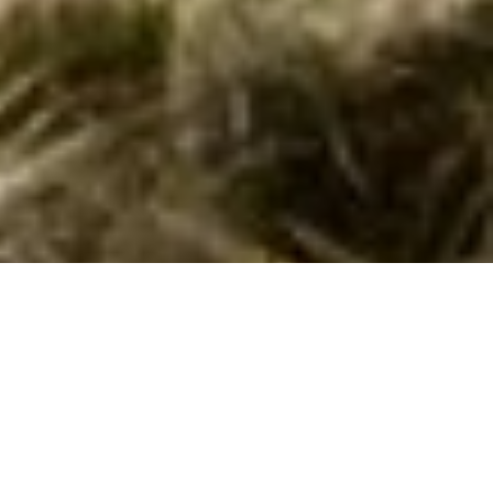
Sommerhuse i Portoferraio: En skøn ferie
venter jer
Velkommen til Portoferraio, et idyllisk sommerhusparadis,