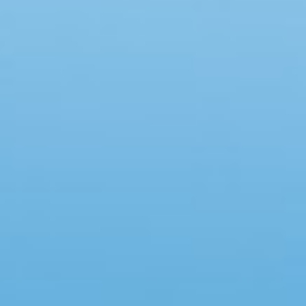
Swimmingpool
Spa
Sauna
Internet
Parabol/kabel TV
Brændeovn
Opvaskemaskine
Vaskemaskine
Tørretumbler
Ikkeryger
Aktivitetsrum
Handicapvenligt
Gode fiskeforhold
Indhegnet område
Aircondition
Ladestander til elbil
Energivenligt