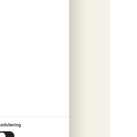
ritter
tninger
347,-
 forbrug
o
ritter
edsføring
tninger
645,-