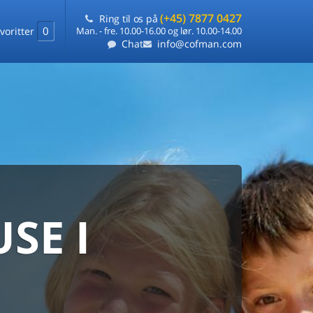
(+45) 7877 0427
Ring til os på
0
voritter
Man. - fre. 10.00-16.00 og lør. 10.00-14.00
Chat
info@cofman.com
SE I
MED
RKS
DLEJNING
ts laveste pris
på ét sted