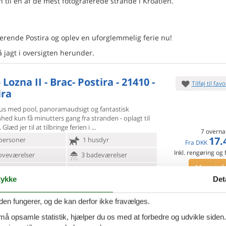
 til en af de mest fotograferede strande i Kroatien.
erende Postira og oplev en uforglemmelig ferie nu!
å jagt i oversigten herunder.
Lozna II - Brac- Postira - 21410 -
Tilføj til favo
ira
us med pool, panoramaudsigt og fantastisk
nhed kun få minutters
gang fra stranden - oplagt til
 Glæd jer til at tilbringe ferien i
7 overna
17.
personer
1 husdyr
Fra
DKK
Inkl. rengøring og
oveværelser
3 badeværelser
Mere inf
d 160
Indkøb 380
ykke
Det
VIS MERE
den fungerer, og de kan derfor ikke fravælges.
jace - Brac-Postira - 21410 -
Tilføj til favo
 må opsamle statistik, hjælper du os med at forbedre og udvikle siden. I
ira