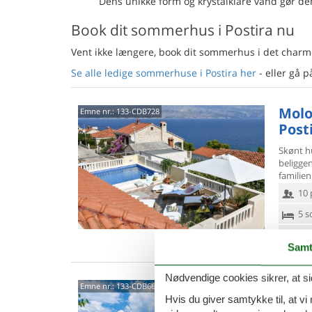
Dens unikke form og krystalklare vand gør den
Book dit sommerhus i Postira nu
Vent ikke længere, book dit sommerhus i det charm
Se alle ledige sommerhuse i Postira her
- eller gå p
Molo 
Emne nr.:
133-CDB728
Post
Skønt h
beligge
familien.
10 
5 s
Van
Samt
Nødvendige cookies sikrer, at si
Put P
Emne nr.:
133-CDB660
Hvis du giver samtykke til, at vi
Post