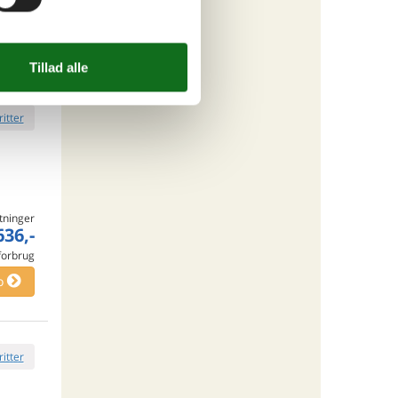
 forbrug
o
ritter
tninger
636,-
 forbrug
o
ritter