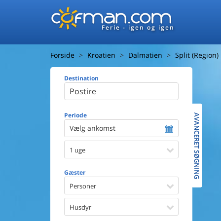
Ferie - igen og igen
Forside
Kroatien
Dalmatien
Split (Region)
Destination
Huset
Afstand ti
Afstand ti
Periode
AVANCERET SØGNING
Vælg ankomst
Udsigt ti
1 uge
Faciliteter
Swimmin
Gæster
Spa
Sauna
Personer
Internet
Parabol/
Husdyr
Brænde