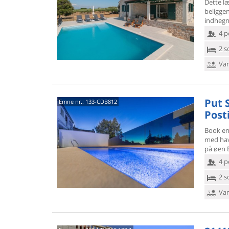
Dette l
beligge
indhegn
4 p
2 s
Van
Put S
Emne nr.:
133-CDB812
Post
Book en 
med hav
på øen B
4 p
2 s
Van