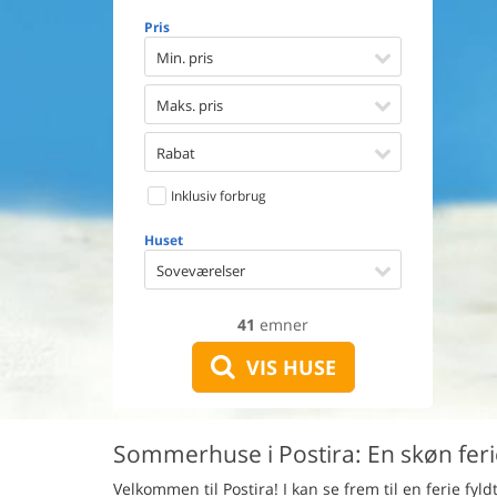
Opvaske
Pris
Vaskema
Tørretu
Min. pris
Ikkeryge
Aktivite
Maks. pris
Handicap
Gode fis
Rabat
Indhegn
Inklusiv forbrug
Aircondi
Ladestand
Huset
Energive
Soveværelser
41
emner
VIS HUSE
Sommerhuse i Postira: En skøn feri
Velkommen til Postira! I kan se frem til en ferie fyl