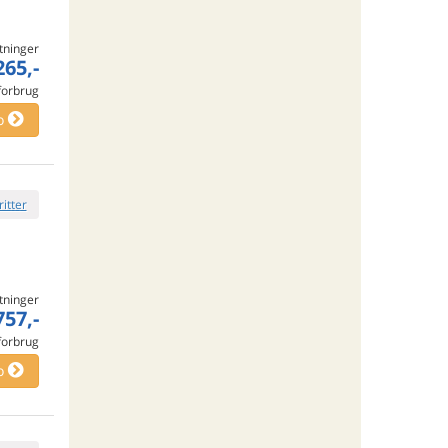
tninger
265,-
 forbrug
o
ritter
tninger
757,-
 forbrug
o