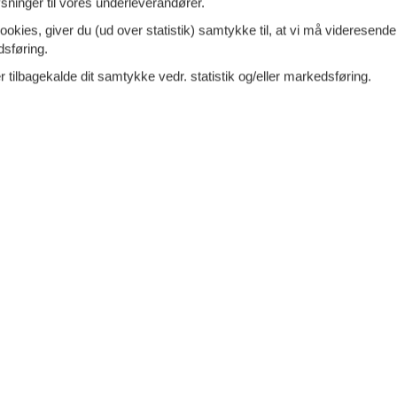
ninger til vores underleverandører.
ookies, giver du (ud over statistik) samtykke til, at vi må videresende
t feriehus med pool, fire soveværelser og fire
dsføring.
elser. Det er
et fremragende valg til en
melig ferie for familier med børn - eller
 tilbagekalde dit samtykke vedr. statistik og/eller markedsføring.
7 overna
43.
personer
Ingen husdyr
Fra
DKK
Inkl. rengøring og
oveværelser
4 badeværelser
Mere inf
d 100
Indkøb 50
VIS MERE
ca bb - Brac-Postira - 21410 -
Tilføj til favo
ira
ønne og moderne indrettede feriehus, ligger i rolige
ser nær
byen Postira på øen Brac, et rigtigt
adis til jer der vil glemme alt om den
7 overna
11.
ersoner
1 husdyr
DKK
Inkl. rengøring og
oveværelser
2 badeværelser
Mere inf
d 600
Indkøb 300