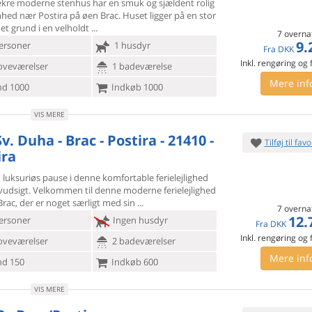
ækre moderne stenhus har en smuk og sjældent rolig
nhed nær
Postira på øen Brac. Huset ligger på en stor
et grund i en velholdt
7 overna
9.
ersoner
1 husdyr
Fra
DKK
Inkl. rengøring og
oveværelser
1 badeværelse
Mere inf
d 1000
Indkøb 1000
VIS MERE
v. Duha - Brac - Postira - 21410 -
Tilføj til favo
ira
luksuriøs pause i denne komfortable ferielejlighed
udsigt.
Velkommen til denne moderne ferielejlighed
rac, der er noget særligt med sin
7 overna
12.
ersoner
Ingen husdyr
Fra
DKK
Inkl. rengøring og
oveværelser
2 badeværelser
Mere inf
d 150
Indkøb 600
VIS MERE