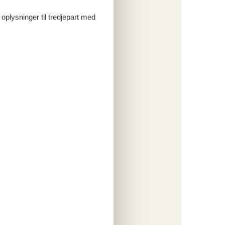
 oplysninger til tredjepart med
tninger
404,-
 forbrug
o
ritter
tninger
533,-
 forbrug
o