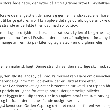
 storslåede natur, der byder på alt fra grønne skove til krystalklar
dforske de mange stier, der snor sig gennem landskabet, eller bare
til lange gåture, hvor I kan opleve det rige dyreliv og de smukke u
 strande er perfekte til en dag med sol og sjov.
 middagsbord, fyldt med lokale delikatesser. Lyden af bølgernes sa
pende atmosfære. I Postira er der masser af muligheder for at ny
 mange år frem. Så pak bilen og tag afsted - en uforglemmelig
e i en malerisk bugt. Denne strand viser den naturlige skønhed, 
p, den ældste landsby på Brac. På museet kan I lære om olivenolie
nerende og informativ oplevelse, der er værd at køre efter.
e øer i Adriaterhavet, og det er bestemt en tur værd. Fra toppen får
n perfekt mulighed for at tage nogle uforglemmelige billeder.
der er bygget ind i klipperne. Her kan I opleve områdets kulturarv og
al, og herfra er der en enestående udsigt over havet.
også kendt som Golden Cape, og det er et must-see for enhver bes