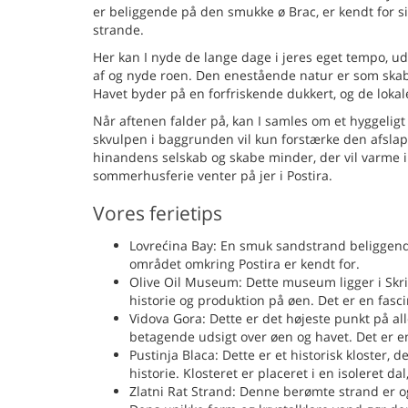
er beliggende på den smukke ø Brac, er kendt for sin
strande.
Her kan I nyde de lange dage i jeres eget tempo, u
af og nyde roen. Den enestående natur er som skabt 
Havet byder på en forfriskende dukkert, og de lokale
Når aftenen falder på, kan I samles om et hyggeligt
skvulpen i baggrunden vil kun forstærke den afslap
hinandens selskab og skabe minder, der vil varme i
sommerhusferie venter på jer i Postira.
Vores ferietips
Lovrećina Bay: En smuk sandstrand beliggend
området omkring Postira er kendt for.
Olive Oil Museum: Dette museum ligger i Skri
historie og produktion på øen. Det er en fasci
Vidova Gora: Dette er det højeste punkt på all
betagende udsigt over øen og havet. Det er e
Pustinja Blaca: Dette er et historisk kloster, 
historie. Klosteret er placeret i en isoleret d
Zlatni Rat Strand: Denne berømte strand er 