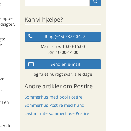
e
Kan vi hjælpe?
 slappe
dsigter.
Ring (+45) 7877 0427
gte
de
Man. - fre. 10.00-16.00
Lør. 10.00-14.00
Send en e-mail
og få et hurtigt svar, alle dage
som
Andre artikler om Postire
ns
Sommerhus med pool Postire
 I en
Sommerhus Postire med hund
Last minute sommerhuse Postire
øgende.