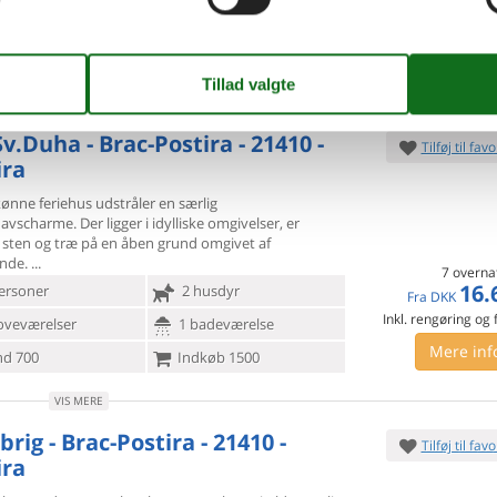
Inkl. rengøring og
oveværelser
2 badeværelser
Mere inf
d 190
Indkøb 190
VIS MERE
v.Duha - Brac-Postira - 21410 -
Tilføj til favo
ira
ønne feriehus udstråler en særlig
avscharme. Der ligger i
idylliske omgivelser, er
i sten og træ på en åben grund omgivet af
unde.
7 overna
16.
ersoner
2 husdyr
Fra
DKK
Inkl. rengøring og
oveværelser
1 badeværelse
Mere inf
d 700
Indkøb 1500
VIS MERE
brig - Brac-Postira - 21410 -
Tilføj til favo
ira