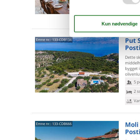
5 s
Van
Put S
Emne nr.:
133-CDB134
Post
Dette sk
middelh
bygget 
olivenl
5 p
2 s
Van
Moli 
Emne nr.:
133-CDB666
Post