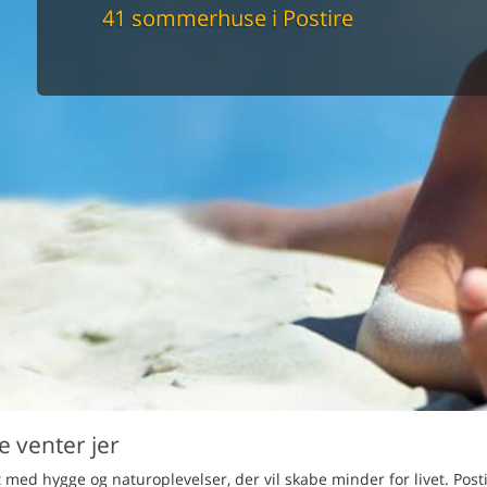
maskine
41 sommerhuse i Postire
skine
mbler
r
tsrum
venligt
keforhold
et område
tion
er til elbil
nligt
e venter jer
dt med hygge og naturoplevelser, der vil skabe minder for livet. Posti