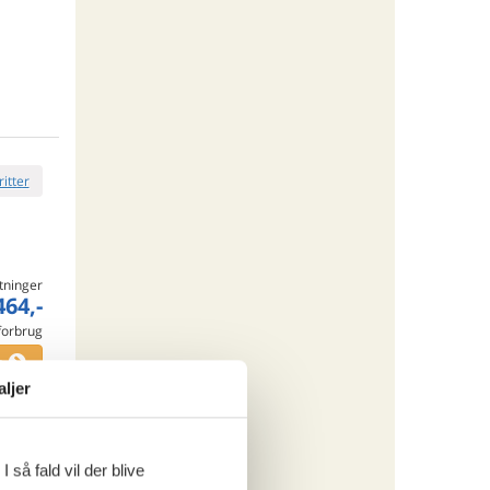
ritter
tninger
464,-
 forbrug
o
aljer
ritter
 så fald vil der blive