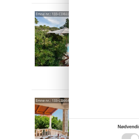
Mala 
Emne nr.:
133-CDB229
Post
4,0
Dette s
den smu
boliger
8 p
5 s
Van
Molo 
Emne nr.:
133-CDB641
Post
Tilbring
dette k
Nødvendi
venter j
7 p