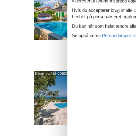
videresendt anonymiserede oplys
5,0
Hvis du accepterer brug af alle c
Storslåe
henblik på personaliseret marke
badevær
uforglem
Du kan når som helst ændre eller
10 
Se også vores
Persondatapolitik
4 s
Van
Glavi
Emne nr.:
133-CDB534
Post
Dette sk
omgivel
feriepar
6 p
2 s
Van