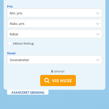
Pris
Min. pris
Maks. pris
Rabat
Inklusiv forbrug
Huset
Soveværelser
8
emner
Huset
Afstand til indkøb
VIS HUSE
Afstand til vand
AVANCERET SØGNING
Udsigt til vand
Faciliteter