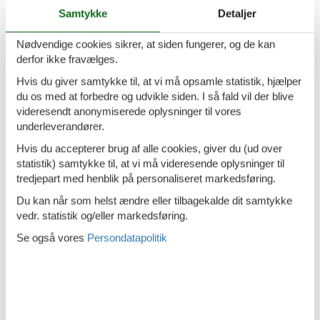
Dobbeltseng
Samtykke
Detaljer
Dyr ikke tilladt
Nødvendige cookies sikrer, at siden fungerer, og de kan
Højstol
derfor ikke fravælges.
Håndklæder
Hvis du giver samtykke til, at vi må opsamle statistik, hjælper
du os med at forbedre og udvikle siden. I så fald vil der blive
Hårtørrer
videresendt anonymiserede oplysninger til vores
underleverandører.
Ikke-rygere
Hvis du accepterer brug af alle cookies, giver du (ud over
Insektsmiddel/gaze
statistik) samtykke til, at vi må videresende oplysninger til
Internet - WiFi
tredjepart med henblik på personaliseret markedsføring.
Kabel/Sat
Du kan når som helst ændre eller tilbagekalde dit samtykke
vedr. statistik og/eller markedsføring.
Kombineret stue/soveværelse
Se også vores
Persondatapolitik
Køkken (åbent)
Køleskab
Mulighed for fryser