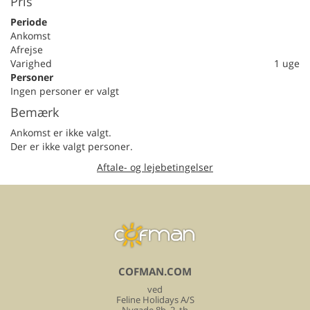
Pris
Periode
Ankomst
Afrejse
Varighed
1 uge
Personer
Ingen personer er valgt
Bemærk
Ankomst er ikke valgt.
Der er ikke valgt personer.
Aftale- og lejebetingelser
COFMAN.COM
ved
Feline Holidays A/S