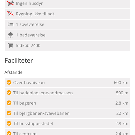
Ingen husdyr
Rygning ikke tilladt
1 soveværelse
1 badeværelse
Indkøb 2400
Faciliteter
Afstande
Over havniveau
600 km
Til badepladsen/vandmassen
500 m
Til bageren
2,8 km
Til bjergbanen/svævebanen
22 km
Til busstoppestedet
2,8 km
Til centrum
2,4 km