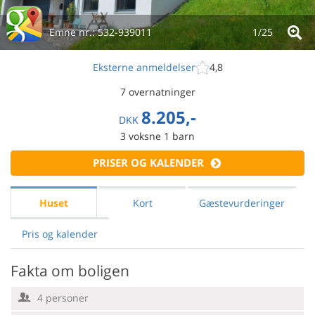
Emne nr.:
532-939011
1/
25
Eksterne anmeldelser
4,8
7 overnatninger
8.205,-
DKK
3
voksne
1
barn
PRISER OG KALENDER
Huset
Kort
Gæstevurderinger
Pris og kalender
Fakta om boligen
4 personer