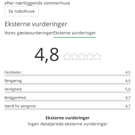
efter nærtliggende sommerhuse
Se nabohuse
Eksterne vurderinger
Vores gæstevurderinger
Eksterne vurderinger
4,8
Faciliteter:
4,5
Rengøring:
4,9
Venlighed:
5,0
Beliggenhed:
4,7
Værdi for pengene:
4,7
Eksterne vurderinger
Ingen detaljerede eksterne vurderinger