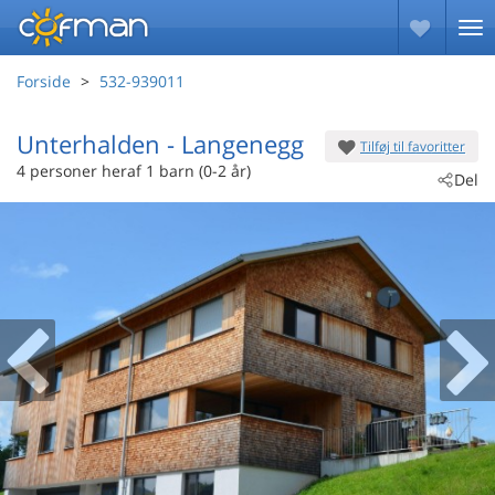
Forside
532-939011
Unterhalden
 - Langenegg
Tilføj til favoritter
 - 6941
4 personer
heraf 1 barn (0-2 år)
Del