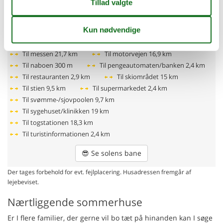
Til bageren
2,8 km
Til bjergbanen/svævebanen
22 km
Til busstoppestedet
2,8 km
Til centrum
2,4 km
Til cykelstien
500 m
Til de termiske bade
18,7 km
Til golfbanen
11,7 km
Til lægen
2,4 km
Til messen
21,7 km
Til motorvejen
16,9 km
Til naboen
300 m
Til pengeautomaten/banken
2,4 km
Til restauranten
2,9 km
Til skiområdet
15 km
Til stien
9,5 km
Til supermarkedet
2,4 km
Til svømme-/sjovpoolen
9,7 km
Til sygehuset/klinikken
19 km
Til togstationen
18,3 km
Til turistinformationen
2,4 km
😎
Se solens bane
Der tages forbehold for evt. fejlplacering. Husadressen fremgår af
lejebeviset.
Nærtliggende sommerhuse
Er I flere familier, der gerne vil bo tæt på hinanden kan I søge