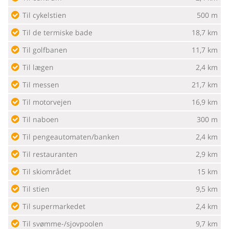
Til cykelstien
500 m
Til de termiske bade
18,7 km
Til golfbanen
11,7 km
Til lægen
2,4 km
Til messen
21,7 km
Til motorvejen
16,9 km
Til naboen
300 m
Til pengeautomaten/banken
2,4 km
Til restauranten
2,9 km
Til skiområdet
15 km
Til stien
9,5 km
Til supermarkedet
2,4 km
Til svømme-/sjovpoolen
9,7 km