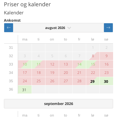
Priser og kalender
Kalender
Ankomst
august 2026
ma
ti
on
to
fr
lø
sø
1
2
31
3
4
5
6
7
8
9
32
10
11
12
13
14
15
16
33
17
18
19
20
21
22
23
34
24
25
26
27
28
35
29
30
36
31
september 2026
ma
ti
on
to
fr
lø
sø