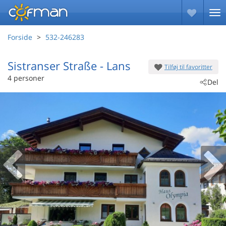
Forside
532-246283
Sistranser Straße
 - Lans
Tilføj til favoritter
 - 6072
4 personer
Del