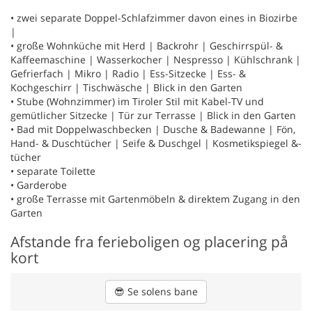
• zwei separate Doppel-Schlafzimmer davon eines in Biozirbe
|
• große Wohnküche mit Herd | Backrohr | Geschirrspül- &
Kaffeemaschine | Wasserkocher | Nespresso | Kühlschrank |
Gefrierfach | Mikro | Radio | Ess-Sitzecke | Ess- &
Kochgeschirr | Tischwäsche | Blick in den Garten
• Stube (Wohnzimmer) im Tiroler Stil mit Kabel-TV und
gemütlicher Sitzecke | Tür zur Terrasse | Blick in den Garten
• Bad mit Doppelwaschbecken | Dusche & Badewanne | Fön,
Hand- & Duschtücher | Seife & Duschgel | Kosmetikspiegel &-
tücher
• separate Toilette
• Garderobe
• große Terrasse mit Gartenmöbeln & direktem Zugang in den
Garten
Afstande fra ferieboligen og placering på
kort
😎
Se solens bane