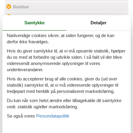
Badekar
Balkon
Samtykke
Detaljer
Bruser
Nødvendige cookies sikrer, at siden fungerer, og de kan
Brødservice
derfor ikke fravælges.
Dobbeltseng
Hvis du giver samtykke til, at vi må opsamle statistik, hjælper
Dyr ikke tilladt
du os med at forbedre og udvikle siden. I så fald vil der blive
videresendt anonymiserede oplysninger til vores
Eisen
underleverandører.
Emhætte
Hvis du accepterer brug af alle cookies, giver du (ud over
statistik) samtykke til, at vi må videresende oplysninger til
Enkeltseng
tredjepart med henblik på personaliseret markedsføring.
Flere soveværelser
Du kan når som helst ændre eller tilbagekalde dit samtykke
vedr. statistik og/eller markedsføring.
Fransk seng
Se også vores
Persondatapolitik
Handicapvenlig
Husdyr tilladt eller efter anmodning