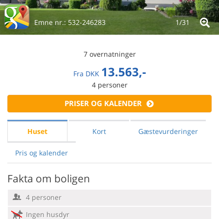
Emne nr.:
532-246283
1/
31
7 overnatninger
13.563,-
Fra
DKK
4
personer
PRISER OG KALENDER
Huset
Kort
Gæstevurderinger
Pris og kalender
Fakta om boligen
4 personer
Ingen husdyr