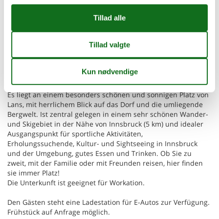
Dansk
Tysk
Beskrivelsen foreligger desværre ikke på Dansk. Se teksten på
Tysk nedenfor, eller se den maskinoversatte tekst på
Dansk
.
Appartements Haus Olympia, Apartment A für bis zu 4
Personen
Das sehr gepflegte Haus Olympia bietet 2 gemütliche und
komfortabel eingerichtete Ferienwohnungen.
Es liegt an einem besonders schönen und sonnigen Platz von
Lans, mit herrlichem Blick auf das Dorf und die umliegende
Bergwelt. Ist zentral gelegen in einem sehr schönen Wander-
und Skigebiet in der Nähe von Innsbruck (5 km) und idealer
Ausgangspunkt für sportliche Aktivitäten,
Erholungssuchende, Kultur- und Sightseeing in Innsbruck
und der Umgebung, gutes Essen und Trinken. Ob Sie zu
zweit, mit der Familie oder mit Freunden reisen, hier finden
sie immer Platz!
Die Unterkunft ist geeignet für Workation.
Den Gästen steht eine Ladestation für E-Autos zur Verfügung.
Frühstück auf Anfrage möglich.