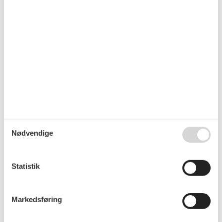
Siddegruppe
Sikkerheds boks
Skrivebord
Stue
Telefon
Terrasse
TV
Tørretumbler
Nødvendige
Vandvarmer
Vaskemaskine
Statistik
Vækkeur
WC-toilet
Markedsføring
Beskrivelse