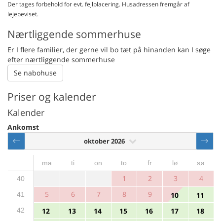
Der tages forbehold for evt. fejlplacering. Husadressen fremgår af
lejebeviset.
Nærtliggende sommerhuse
Er I flere familier, der gerne vil bo tæt på hinanden kan I søge
efter nærtliggende sommerhuse
Se nabohuse
Priser og kalender
Kalender
Ankomst
oktober 2026
ma
ti
on
to
fr
lø
sø
1
2
3
4
40
5
6
7
8
9
41
10
11
42
12
13
14
15
16
17
18