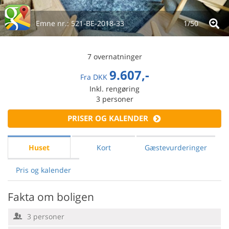
Emne nr.:
521-BE-2018-33
1/
50
7 overnatninger
9.607,-
Fra
DKK
Inkl. rengøring
3
personer
PRISER OG KALENDER
Huset
Kort
Gæstevurderinger
Pris og kalender
Fakta om boligen
3 personer