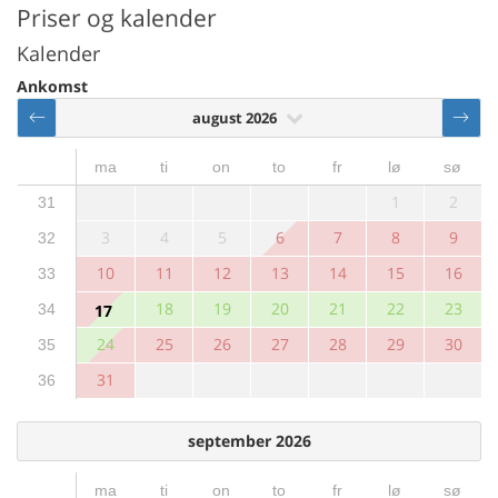
Priser og kalender
Kalender
Ankomst
august 2026
ma
ti
on
to
fr
lø
sø
1
2
31
3
4
5
6
7
8
9
32
10
11
12
13
14
15
16
33
18
19
20
21
22
23
34
17
24
25
26
27
28
29
30
35
31
36
september 2026
ma
ti
on
to
fr
lø
sø