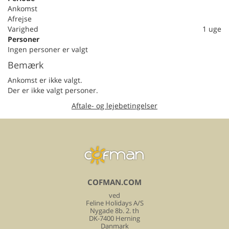
Ankomst
Afrejse
Varighed
1 uge
Personer
Ingen personer er valgt
Bemærk
Ankomst er ikke valgt.
Der er ikke valgt personer.
Aftale- og lejebetingelser
COFMAN.COM
ved
Feline Holidays A/S
Nygade 8b. 2. th
DK-7400 Herning
Danmark