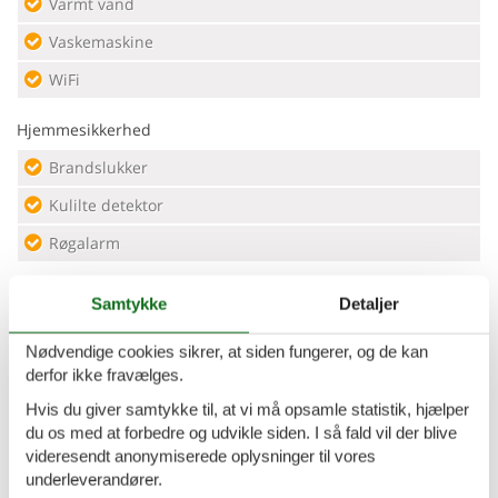
Varmt vand
Vaskemaskine
WiFi
Hjemmesikkerhed
Brandslukker
Kulilte detektor
Røgalarm
Køkkenudstyr
Samtykke
Detaljer
Elkedel
Nødvendige cookies sikrer, at siden fungerer, og de kan
Fade og bestik
derfor ikke fravælges.
Grundlæggende køkkenudstyr
Hvis du giver samtykke til, at vi må opsamle statistik, hjælper
du os med at forbedre og udvikle siden. I så fald vil der blive
Kaffe
videresendt anonymiserede oplysninger til vores
underleverandører.
Kaffemaskine