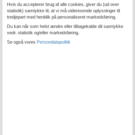
Hvis du accepterer brug af alle cookies, giver du (ud over
Køleskab - Fryser
statistik) samtykke til, at vi må videresende oplysninger til
Ovn
tredjepart med henblik på personaliseret markedsføring.
Du kan når som helst ændre eller tilbagekalde dit samtykke
Parkfaciliteter
vedr. statistik og/eller markedsføring.
Førstehjælp
Se også vores
Persondatapolitik
Kulilte detektor
Rengøringsprodukter
Rundt om huset
Internetadgang DSL
Sanitet / Vask
Bruser
Essentialer
Håndvask