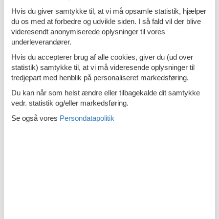
Kaffemaskine
Hvis du giver samtykke til, at vi må opsamle statistik, hjælper
du os med at forbedre og udvikle siden. I så fald vil der blive
Køleskab - Fryser
videresendt anonymiserede oplysninger til vores
underleverandører.
Ovn
Hvis du accepterer brug af alle cookies, giver du (ud over
Parkfaciliteter
statistik) samtykke til, at vi må videresende oplysninger til
tredjepart med henblik på personaliseret markedsføring.
Førstehjælp
Du kan når som helst ændre eller tilbagekalde dit samtykke
Kulilte detektor
vedr. statistik og/eller markedsføring.
Rengøringsprodukter
Se også vores
Persondatapolitik
Rundt om huset
Internetadgang DSL
Sanitet / Vask
Bruser
Essentialer