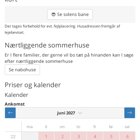
😎
Se solens bane
Der tages forbehold for evt. fejlplacering. Husadressen fremgår af
lejebeviset.
Nærtliggende sommerhuse
Er I flere familier, der gerne vil bo tæt på hinanden kan I søge
efter nærtliggende sommerhuse
Se nabohuse
Priser og kalender
Kalender
Ankomst
juni 2027
ma
ti
on
to
fr
lø
sø
1
2
3
4
5
6
22