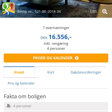
Emne nr.:
521-BE-2018-34
1/
85
7 overnatninger
16.556,-
DKK
Inkl. rengøring
4
personer
PRISER OG KALENDER
Huset
Kort
Gæstevurderinger
Pris og kalender
Fakta om boligen
4 personer