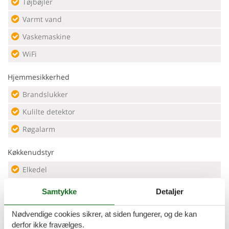
Tøjbøjler
Varmt vand
Vaskemaskine
WiFi
Hjemmesikkerhed
Brandslukker
Kulilte detektor
Røgalarm
Køkkenudstyr
Elkedel
Fade og bestik
Samtykke
Detaljer
Grundlæggende køkkenudstyr
Nødvendige cookies sikrer, at siden fungerer, og de kan
Kaffe
derfor ikke fravælges.