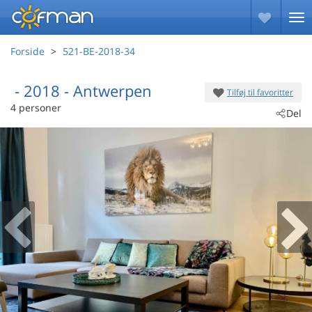
Forside
521-BE-2018-34
 - 2018
 - Antwerpen
Tilføj til favoritter
4 personer
Del