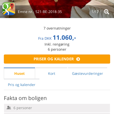
Emne nr.:
521-BE-2018-35
1/
17
7 overnatninger
11.060,-
Fra
DKK
Inkl. rengøring
6
personer
PRISER OG KALENDER
Huset
Kort
Gæstevurderinger
Pris og kalender
Fakta om boligen
6 personer