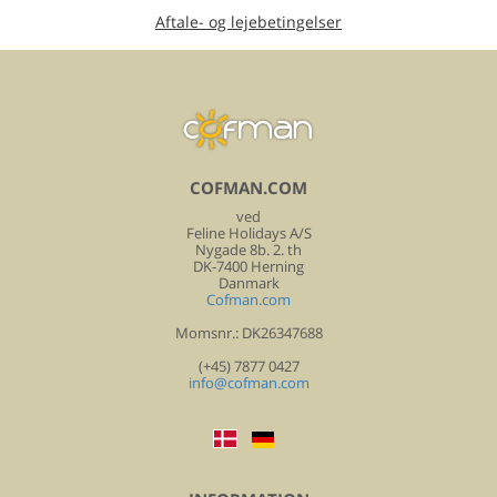
Aftale- og lejebetingelser
COFMAN.COM
ved
Feline Holidays A/S
Nygade 8b. 2. th
DK-7400 Herning
Danmark
Cofman.com
Momsnr.: DK26347688
(+45) 7877 0427
info@cofman.com