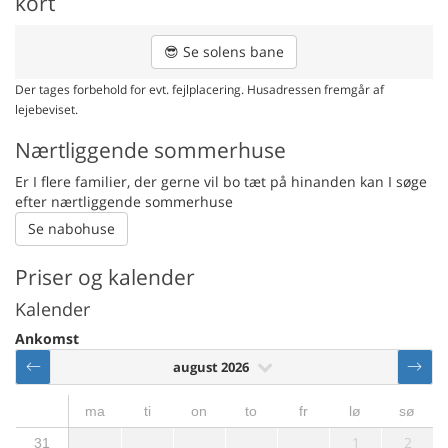
kort
😎
Se solens bane
Der tages forbehold for evt. fejlplacering. Husadressen fremgår af
lejebeviset.
Nærtliggende sommerhuse
Er I flere familier, der gerne vil bo tæt på hinanden kan I søge
efter nærtliggende sommerhuse
Se nabohuse
Priser og kalender
Kalender
Ankomst
august 2026
ma
ti
on
to
fr
lø
sø
1
2
31