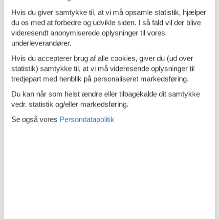
Køleskab - Fryser
Hvis du giver samtykke til, at vi må opsamle statistik, hjælper
du os med at forbedre og udvikle siden. I så fald vil der blive
Ovn
videresendt anonymiserede oplysninger til vores
underleverandører.
Parkfaciliteter
Hvis du accepterer brug af alle cookies, giver du (ud over
Førstehjælp
statistik) samtykke til, at vi må videresende oplysninger til
tredjepart med henblik på personaliseret markedsføring.
Kulilte detektor
Du kan når som helst ændre eller tilbagekalde dit samtykke
Rengøringsprodukter
vedr. statistik og/eller markedsføring.
Se også vores
Persondatapolitik
Rundt om huset
Internetadgang DSL
Sanitet / Vask
Bruser
Essentialer
Håndvask