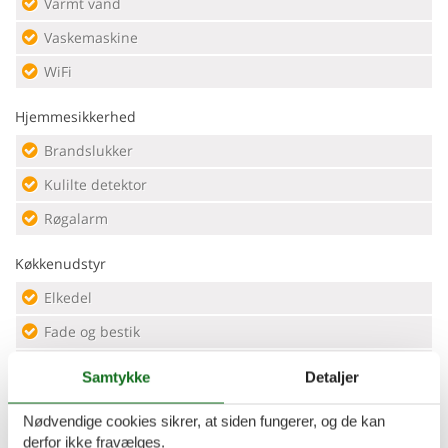
Varmt vand
Vaskemaskine
WiFi
Hjemmesikkerhed
Brandslukker
Kulilte detektor
Røgalarm
Køkkenudstyr
Elkedel
Fade og bestik
Grundlæggende køkkenudstyr
Samtykke
Detaljer
Kaffe
Nødvendige cookies sikrer, at siden fungerer, og de kan
Kaffemaskine
derfor ikke fravælges.