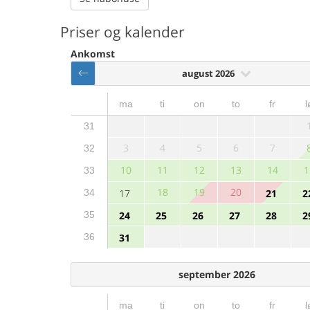
Priser og kalender
Ankomst
august 2026
ma
ti
on
to
fr
l
31
3
4
5
6
7
32
10
11
12
13
14
1
33
18
19
20
34
17
21
2
35
24
25
26
27
28
2
36
31
september 2026
ma
ti
on
to
fr
l