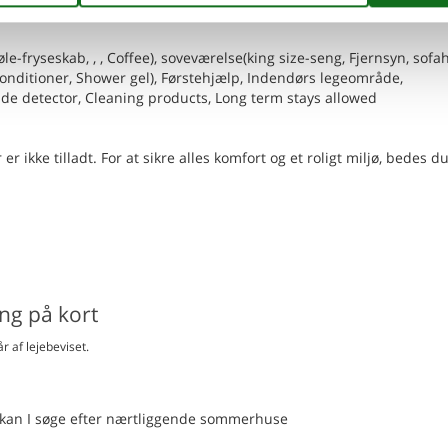
køle-fryseskab, , , Coffee), soveværelse(king size-seng, Fjernsyn, sofah
 Conditioner, Shower gel), Førstehjælp, Indendørs legeområde,
ide detector, Cleaning products, Long term stays allowed
r ikke tilladt. For at sikre alles komfort og et roligt miljø, bedes d
ing på kort
r af lejebeviset.
en kan I søge efter nærtliggende sommerhuse