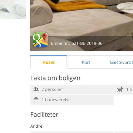
Emne nr.:
521-BE-2018-36
Huset
Kort
Gæstevurde
Fakta om boligen
2 personer
1 h
1 badeværelse
Faciliteter
Andre