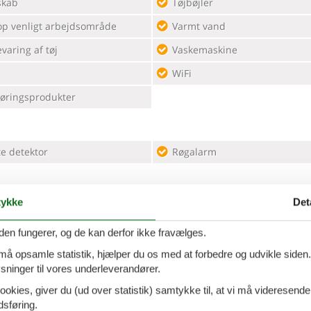
skab
Tøjbøjler
op venligt arbejdsområde
Varmt vand
aring af tøj
Vaskemaskine
WiFi
øringsprodukter
te detektor
Røgalarm
ykke
Det
e
Ovn
emaskine
den fungerer, og de kan derfor ikke fravælges.
kab - Fryser
 må opsamle statistik, hjælper du os med at forbedre og udvikle siden. I
ninger til vores underleverandører.
ookies, giver du (ud over statistik) samtykke til, at vi må videresende
dsføring.
te detektor
Rengøringsprodukter