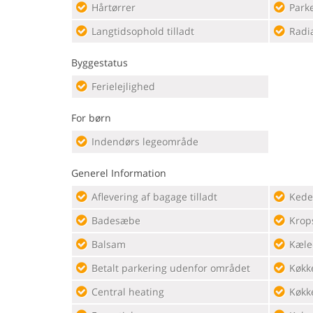
Hårtørrer
Parke
Langtidsophold tilladt
Radi
Byggestatus
Ferielejlighed
For børn
Indendørs legeområde
Generel Information
Aflevering af bagage tilladt
Kede
Badesæbe
Krop
Balsam
Kæle
Betalt parkering udenfor området
Køkk
Central heating
Køkk