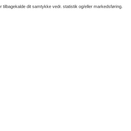
 tilbagekalde dit samtykke vedr. statistik og/eller markedsføring.
ssæbe
Varmt vand
mpoo
Vaskemaskine
t
am