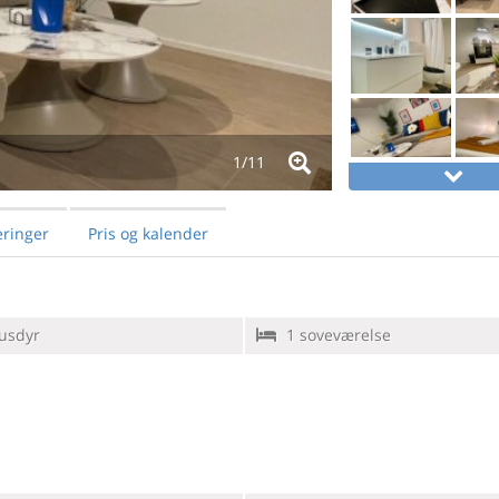
1/
11
ringer
Pris og kalender
usdyr
1 soveværelse