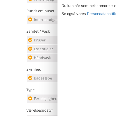
Du kan når som helst ændre eller
Rundt om huset
Se også vores
Persondatapolitik
Internetadgang DSL
Sanitet / Vask
Bruser
Krop
Essentialer
Sha
Håndvask
Toile
Skønhed
Badesæbe
Bals
Type
Ferielejlighed
Værelsesudstyr