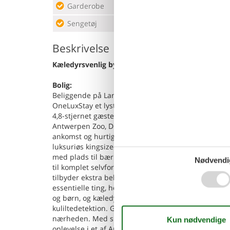
Garderobe
Sidd
Sengetøj
Spis
Beskrivelse
Kæledyrsvenlig byferie i Antwerpen
Bolig:
Beliggende på Lange Leemstraat, kun få øjeblikke 
OneLuxStay et lyst og sofistikeret fristed i en førs
4,8-stjernet gæstebedømmelse tilbyder ejendommen 
Antwerpen Zoo, Diamantkvarteret og store transitfor
ankomst og hurtig adgang til byens rytmiske centru
luksuriøs kingsize-seng i et lyst, åbent rum. For d
med plads til bærbar computer sammen med højhasti
Nødvendi
til komplet selvforplejning med ovn, køleskab, fry
tilbyder ekstra bekvemmelighed til længerevarende
essentielle ting, herunder hårtørrer, shampoo og b
og børn, og kæledyr er tilladt under opholdet. Sik
kuliltedetektion. Gæsterne kan også drage fordel a
nærheden. Med sin blanding af overlegent design 
oplevelse i et af Antwerpens mest tilgængelige kvar