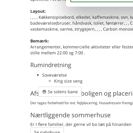
Layout:
, , , , Køkken(spisebord, elkedel, kaffemaskine, ovn, 
badeværelse(bruser, håndvask, toilet, føntørrer, , ,
vaskemaskine, varme, strygejern, , , , Carbon monox
Bemærk:
Arrangementer, kommercielle aktiviteter eller fester e
stille mellem 22:00 og 7:00 .
Rumindretning
Soveværelse
King size seng
😎
Se solens bane
Afstande fra ferieboligen og placer
Der tages forbehold for evt. fejlplacering. Husadressen fremgå
Nærtliggende sommerhuse
Er I flere familier, der gerne vil bo tæt på hinand
Se nabohuse