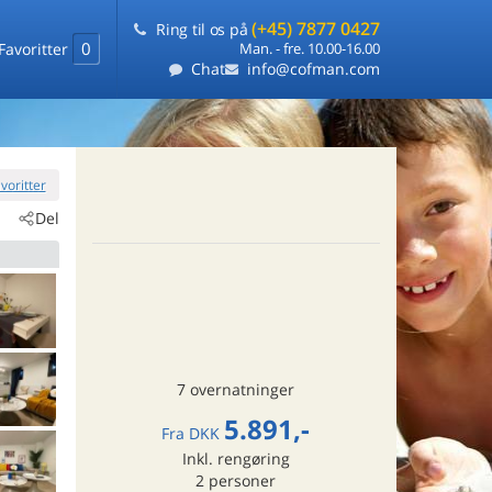
(+45) 7877 0427
Ring til os på
0
Favoritter
Man. - fre. 10.00-16.00
Chat
info@cofman.com
favoritter
Del
7 overnatninger
5.891,-
Fra
DKK
Inkl. rengøring
2
personer