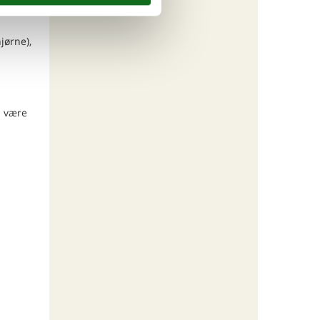
jørne),
u være