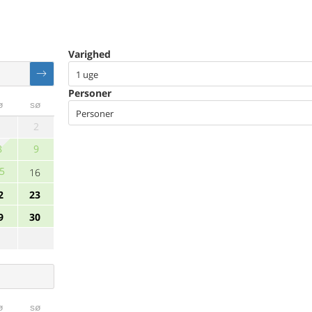
Varighed
1 uge
Personer
ø
sø
Personer
1
2
8
9
5
16
2
23
9
30
ø
sø