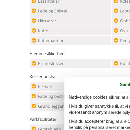
Essentialer
Køle
Fade og Sølvtøj
Lapt
Hårtørrer
Opbev
Kaffe
Ovn
Kaffemaskine
Reng
Hjemmesikkerhed
Brandslukker
Kulil
Køkkenudstyr
Samt
Elkedel
Kaff
Fade og bestik
Kaff
Nødvendige cookies sikrer, at si
Grundlæggende køkkenudstyr
Køles
Hvis du giver samtykke til, at vi
videresendt anonymiserede oplys
Parkfaciliteter
Hvis du accepterer brug af alle c
henblik på personaliseret marke
Førstehjælp
Kulil