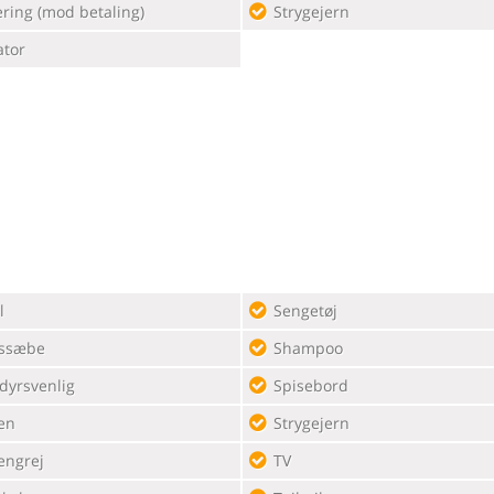
ring (mod betaling)
Strygejern
ator
l
Sengetøj
ssæbe
Shampoo
dyrsvenlig
Spisebord
en
Strygejern
engrej
TV