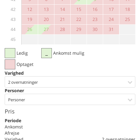
12
13
14
15
16
17
18
42
19
20
21
22
23
24
25
43
26
27
28
29
30
31
44
45
Ledig
Ankomst mulig
Optaget
Varighed
2 overnatninger
Personer
Personer
Pris
Periode
Ankomst
Afrejse
Varighed
2 overnatninger