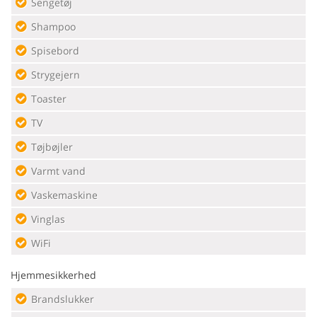
Sengetøj
Shampoo
Spisebord
Strygejern
Toaster
TV
Tøjbøjler
Varmt vand
Vaskemaskine
Vinglas
WiFi
Hjemmesikkerhed
Brandslukker