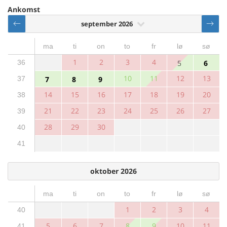
Ankomst
september 2026
ma
ti
on
to
fr
lø
sø
1
2
3
4
36
5
6
10
11
12
13
37
7
8
9
14
15
16
17
18
19
20
38
21
22
23
24
25
26
27
39
28
29
30
40
41
oktober 2026
ma
ti
on
to
fr
lø
sø
1
2
3
4
40
5
6
7
8
9
10
11
41