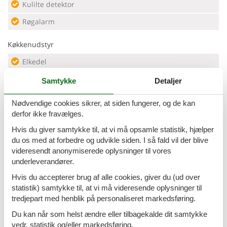
Kulilte detektor
Røgalarm
Køkkenudstyr
Elkedel
Fade og bestik
Samtykke
Detaljer
Grundlæggende køkkenudstyr
Nødvendige cookies sikrer, at siden fungerer, og de kan
Kaffe
derfor ikke fravælges.
Hvis du giver samtykke til, at vi må opsamle statistik, hjælper
Kaffemaskine
du os med at forbedre og udvikle siden. I så fald vil der blive
Køleskab - Fryser
videresendt anonymiserede oplysninger til vores
underleverandører.
Mikroovn
Hvis du accepterer brug af alle cookies, giver du (ud over
Opvaskemaskine
statistik) samtykke til, at vi må videresende oplysninger til
tredjepart med henblik på personaliseret markedsføring.
Ovn
Du kan når som helst ændre eller tilbagekalde dit samtykke
Toaster
vedr. statistik og/eller markedsføring.