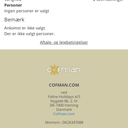
Personer
Ingen personer er valgt
Bemærk
Ankomst er ikke valgt.
Der er ikke valgt personer.
Aftale- og lejebetingelser
COFMAN.COM
ved
Feline Holidays A/S
Nygade 8b. 2. th
DK-7400 Herning
Danmark
Cofman.com
Momsnr.: DK26347688