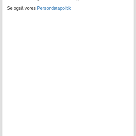
Vinglas
Se også vores
Persondatapolitik
Parkfaciliteter
Førstehjælp
Kulilte detektor
Rengøringsprodukter
Rundt om huset
Internetadgang DSL
Sanitet / Vask
Bruser
Essentialer
Håndvask
Kropssæbe