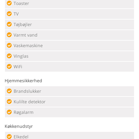
Toaster
TV
Tøjbøjler
Varmt vand
Vaskemaskine
Vinglas
WiFi
Hjemmesikkerhed
Brandslukker
Kulilte detektor
Røgalarm
Køkkenudstyr
Elkedel