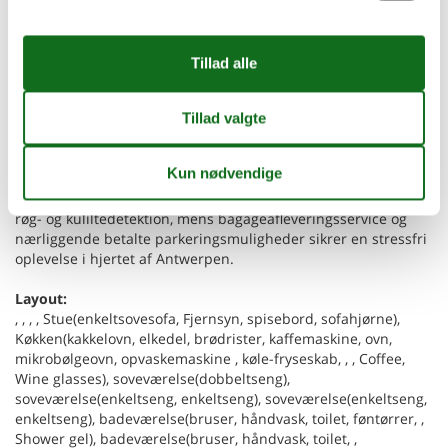
fladskærms-tv. Kulturelle ikoner som Rubens-huset, den
frodige Stadspark og de eksklusive butikker i Meir ligger alle
inden for kort gåafstand. Køkkenet er en kokkens fryd, fuldt
udstyret til komplet selvforplejning med opvaskemaskine, ovn,
mikrobølgeovn, komfur og brødrister. Ekstra
bekvemmeligheder som vaskemaskine og tørretumbler i
lejligheden, ekstra puder og vinglas til afslappende aftener
gør dette til et ideelt valg til længere ophold. Familier er varmt
velkomne, da stedet er fuldt egnet til spædbørn og børn.
Sikkerhed prioriteres med integreret varme og omfattende
røg- og kuliltedetektion, mens bagageafleveringsservice og
nærliggende betalte parkeringsmuligheder sikrer en stressfri
oplevelse i hjertet af Antwerpen.
Layout:
, , , , Stue(enkeltsovesofa, Fjernsyn, spisebord, sofahjørne),
Køkken(kakkelovn, elkedel, brødrister, kaffemaskine, ovn,
mikrobølgeovn, opvaskemaskine , køle-fryseskab, , , Coffee,
Wine glasses), soveværelse(dobbeltseng),
soveværelse(enkeltseng, enkeltseng), soveværelse(enkeltseng,
enkeltseng), badeværelse(bruser, håndvask, toilet, føntørrer, ,
Shower gel), badeværelse(bruser, håndvask, toilet, ,