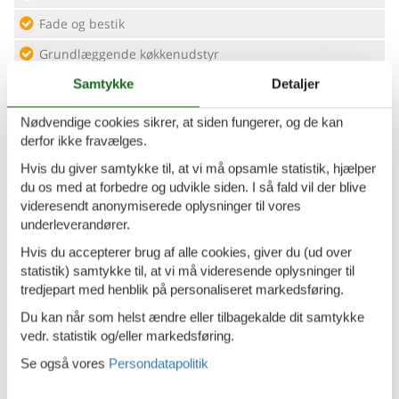
Fade og bestik
Grundlæggende køkkenudstyr
Samtykke
Detaljer
Kaffe
Kaffemaskine
Nødvendige cookies sikrer, at siden fungerer, og de kan
derfor ikke fravælges.
Køleskab - Fryser
Hvis du giver samtykke til, at vi må opsamle statistik, hjælper
Mikroovn
du os med at forbedre og udvikle siden. I så fald vil der blive
Opvaskemaskine
videresendt anonymiserede oplysninger til vores
underleverandører.
Ovn
Hvis du accepterer brug af alle cookies, giver du (ud over
Toaster
statistik) samtykke til, at vi må videresende oplysninger til
tredjepart med henblik på personaliseret markedsføring.
Vinglas
Du kan når som helst ændre eller tilbagekalde dit samtykke
Parkfaciliteter
vedr. statistik og/eller markedsføring.
Se også vores
Persondatapolitik
Førstehjælp
Kulilte detektor