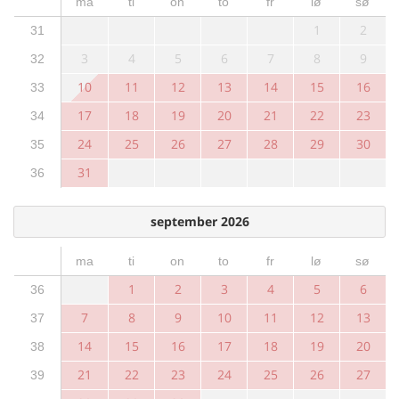
ma
ti
on
to
fr
lø
sø
1
2
31
3
4
5
6
7
8
9
32
10
11
12
13
14
15
16
33
17
18
19
20
21
22
23
34
24
25
26
27
28
29
30
35
31
36
september 2026
ma
ti
on
to
fr
lø
sø
1
2
3
4
5
6
36
7
8
9
10
11
12
13
37
14
15
16
17
18
19
20
38
21
22
23
24
25
26
27
39