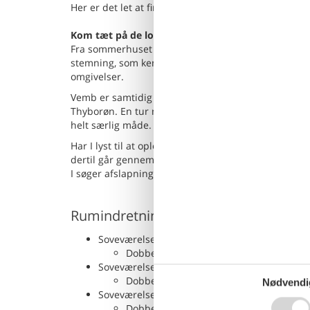
Her er det let at finde roen og lade batterierne o
Kom tæt på de lokale oplevelser
Fra sommerhuset er der ikke langt til den hyggelig
stemning, som kendetegner området. Her kan I også
omgivelser.
Vemb er samtidig endestation for den populære VL
Thyborøn. En tur med toget er en oplevelse i sig se
helt særlig måde.
Har I lyst til at opleve Vesterhavets brusende bølger
dertil går gennem nogle af områdets smukkeste l
I søger afslapning, naturoplevelser eller hyggelige
Rumindretning
Soveværelse
Dobbeltseng - 120x200 cm
Soveværelse
Dobbeltseng - 160x200cm
Nødvendi
Soveværelse
Dobbeltseng - 180x200cm