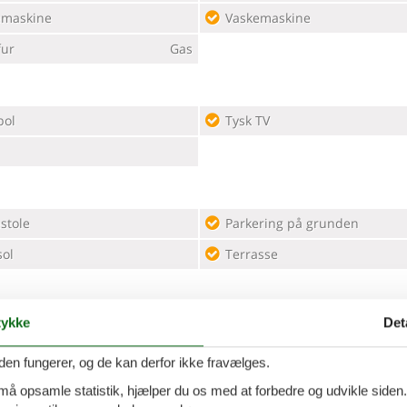
emaskine
Vaskemaskine
ur
Gas
bol
Tysk TV
stole
Parkering på grunden
sol
Terrasse
ykke
Det
den fungerer, og de kan derfor ikke fravælges.
 må opsamle statistik, hjælper du os med at forbedre og udvikle siden. I
ning af elbil ikke tilladt
Rygning ikke tilladt