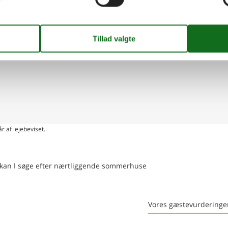
ing på kort
r af lejebeviset.
en kan I søge efter nærtliggende sommerhuse
Vores gæstevurderinge