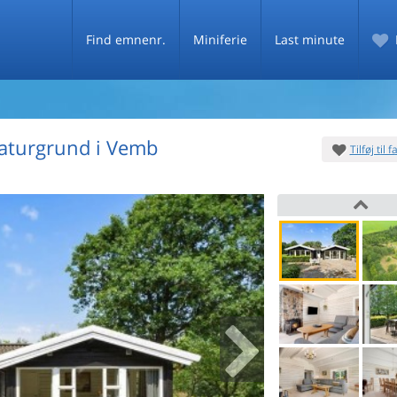
Find emnenr.
Miniferie
Last minute
aturgrund i Vemb
Tilføj til 