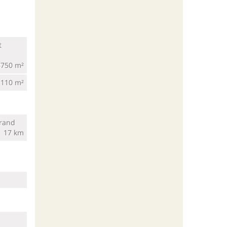
750 m²
110 m²
trand
17 km