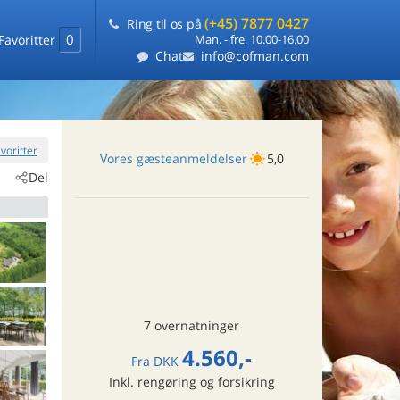
(+45) 7877 0427
Ring til os på
0
Favoritter
Man. - fre. 10.00-16.00
Chat
info@cofman.com
favoritter
Vores gæsteanmeldelser
5,0
Del
7 overnatninger
4.560,-
Fra
DKK
Inkl. rengøring og forsikring