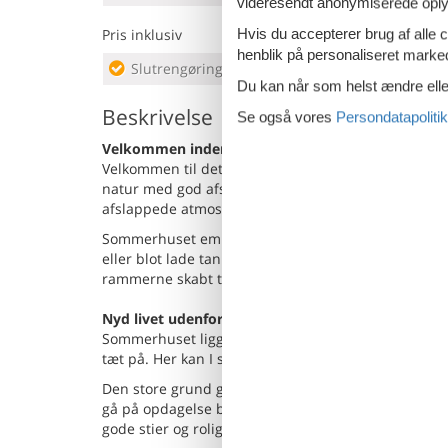
videresendt anonymiserede oplys
Pris inklusiv
Hvis du accepterer brug af alle c
henblik på personaliseret marke
Slutrengøring inkl.
Du kan når som helst ændre eller
Beskrivelse
Se også vores
Persondatapolitik
Velkommen indenfor
Velkommen til dette hyggelige sommerhus, hvor fre
natur med god afstand til naboerne, så I kan nyde f
afslappede atmosfære, som gør det nemt at lægge 
Sommerhuset emmer af charme og hygge med flere de
eller blot lade tankerne vandre. Der er god plads ti
rammerne skabt til nærvær, afslapning og hyggelige
Nyd livet udenfor
Sommerhuset ligger på en skøn naturgrund, hvor natur
tæt på. Her kan I starte dagen med fuglesang og ny
Den store grund giver masser af plads til både leg o
gå på opdagelse blandt naturgrundens træer og bus
gode stier og rolige veje, hvor både to- og firbene