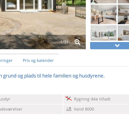
1/
31
ringer
Pris og kalender
rund og plads til hele familien og husdyrene.
usdyr
Rygning ikke tilladt
adeværelser
Vand 8000