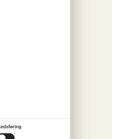
 på en
uren
nset om
edsføring