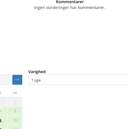
Kommentarer
Ingen vurderinger har kommentarer.
Varighed
1 uge
ø
sø
1
2
8
9
16
5