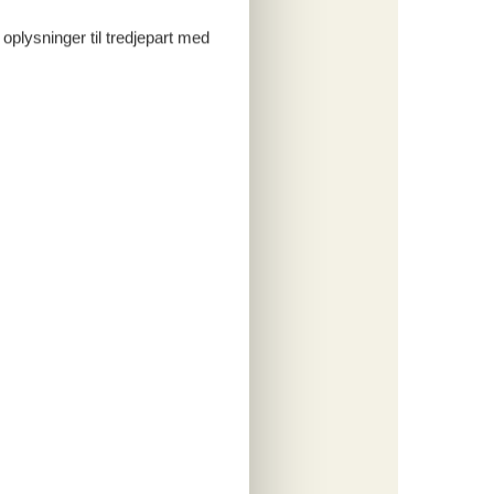
 oplysninger til tredjepart med
vet af
kaffe
r er
 helt
kabet.
n, eller
nge