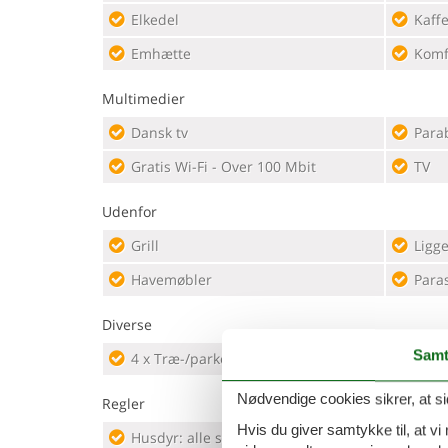
Elkedel
Kaff
Emhætte
Komf
Multimedier
Dansk tv
Para
Gratis Wi-Fi - Over 100 Mbit
TV
Udenfor
Grill
Ligge
Havemøbler
Para
Diverse
Samt
4 x Træ-/parketgulv
Nødvendige cookies sikrer, at si
Regler
Hvis du giver samtykke til, at vi
Husdyr: alle slags husdyr tilladt
Oplad