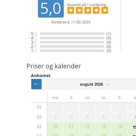
5,0
Baseret på
1
vurdering
Vurderet d. 11-05-2025
5
(1)
4
(0)
3
(0)
2
(0)
1
(0)
Priser og kalender
Ankomst
august 2026
ma
ti
on
to
fr
l
31
3
4
5
6
7
32
10
11
12
13
14
33
1