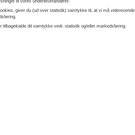
ninger til vores underleverandører.
ookies, giver du (ud over statistik) samtykke til, at vi må videresende
dsføring.
 tilbagekalde dit samtykke vedr. statistik og/eller markedsføring.
d, ro og ægte sommerhusstemning går hånd i hånd. Her bor I omgi
erien helt uforstyrret. Allerede når I træder indenfor, mærker I den
hverdagens travlhed bag sig.
jlige kroge, hvor I kan slå jer ned med en god bog, nyde en kop 
l hele familien, og også familiens firbenede venner er velkomne. He
 feriedage i eget tempo.
en får lov til at fylde, og hvor I kan opleve områdets rige dyreliv
de de rolige omgivelser, mens solen langsomt stiger op over lands
g afslapning. Tag kaffen med udenfor, find et fredeligt hjørne i sole
ke. Området er særligt velegnet til hundeejere, da der findes ma
de familiemedlemmer kan nyde lange gåture i den vestjyske natur.