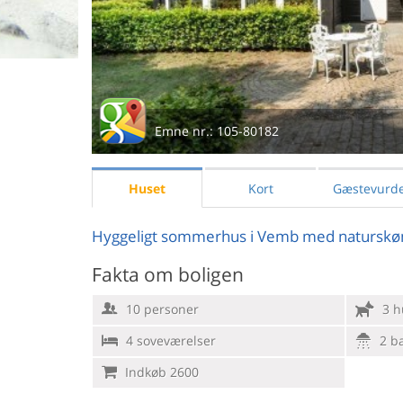
Emne nr.:
105-80182
Huset
Kort
Gæstevurde
Hyggeligt sommerhus i Vemb med naturskøn g
Fakta om boligen
10 personer
3 h
4 soveværelser
2 b
Indkøb 2600