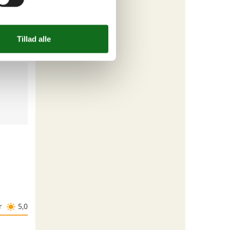
r
5,0