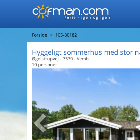
Ferie - igen og igen
Forside
105-80182
Hyggeligt sommerhus med stor n
Øgelstrupvej
 - 7570
 - Vemb
10 personer