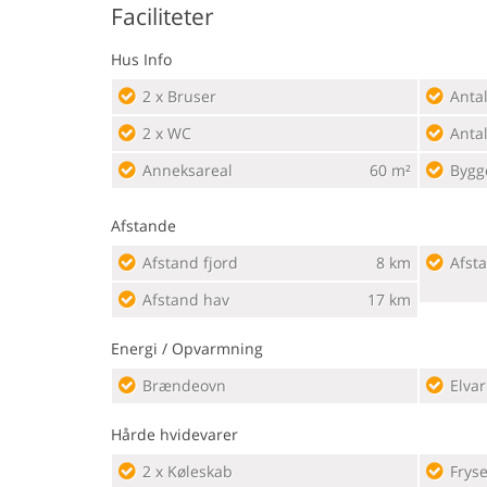
Faciliteter
Hus Info
2 x Bruser
Anta
2 x WC
Anta
Anneksareal
60 m²
Bygg
Afstande
Afstand fjord
8 km
Afsta
Afstand hav
17 km
Energi / Opvarmning
Brændeovn
Elva
Hårde hvidevarer
2 x Køleskab
Fryse