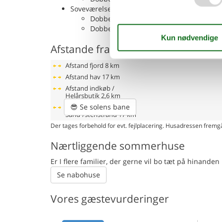
Soveværelse
Dobbeltseng - 120x200cm
Dobbeltseng - 180x200cm
Afstande fra ferieboligen og placer
Afstand fjord
8 km
Afstand hav
17 km
Afstand indkøb /
Helårsbutik
2,6 km
😎
Se solens bane
Afstand strand /
Sand-/stenstrand
17 km
Der tages forbehold for evt. fejlplacering. Husadressen fremgå
Nærtliggende sommerhuse
Er I flere familier, der gerne vil bo tæt på hinand
Se nabohuse
Vores gæstevurderinger