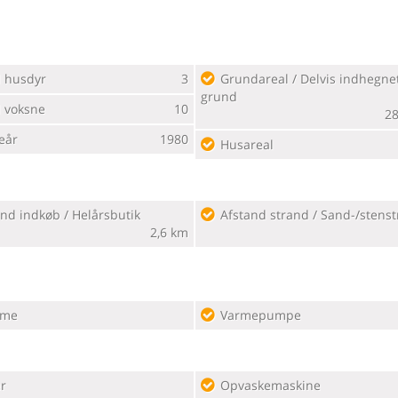
l husdyr
3
Grundareal / Delvis indhegnet
grund
l voksne
10
28
eår
1980
Husareal
nd indkøb / Helårsbutik
Afstand strand / Sand-/stens
2,6 km
rme
Varmepumpe
r
Opvaskemaskine