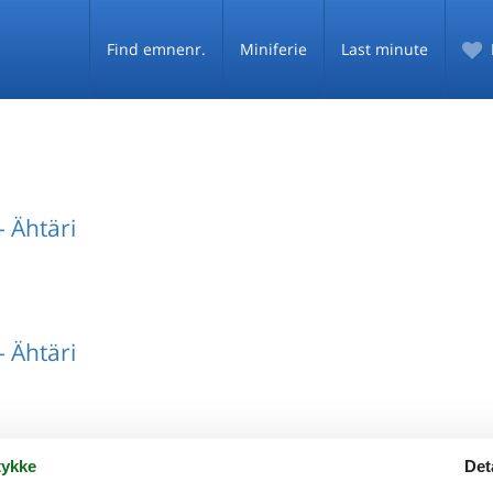
Find emnenr.
Miniferie
Last minute
 Ähtäri
 Ähtäri
ykke
Det
 Ähtäri