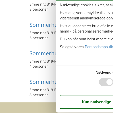
Emne nr.:
319-FI1100.610.1
Nødvendige cookies sikrer, at si
8 personer
Hvis du giver samtykke til, at vi
videresendt anonymiserede oplys
Sommerhus - 6 personer - 63700 -
Hvis du accepterer brug af alle c
henblik på personaliseret marke
Emne nr.:
319-FI1100.604.1
6 personer
Du kan når som helst ændre eller
Se også vores
Persondatapolitik
Sommerhus - 4 personer - 63920 -
Emne nr.:
319-FI1100.620.1
4 personer
Nødvendi
Sommerhus - 8 personer - 63700 -
Emne nr.:
319-FI1100.619.1
8 personer