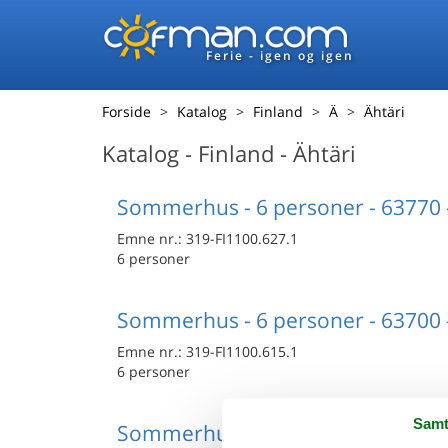
Ferie - igen og igen
Forside
Katalog
Finland
Ä
Ähtäri
Katalog - Finland - Ähtäri
Sommerhus - 6 personer - 63770 -
Emne nr.:
319-FI1100.627.1
6 personer
Sommerhus - 6 personer - 63700 -
Emne nr.:
319-FI1100.615.1
6 personer
Samt
Sommerhus - 8 personer - 63770 -