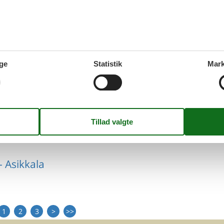
 Asikkala
ge
Statistik
Mark
 Asikkala
 Asikkala
1
2
3
>
>>