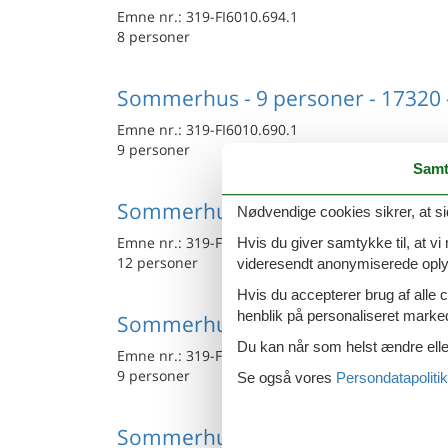
Emne nr.:
319-FI6010.694.1
8 personer
Sommerhus - 9 personer - 17320 -
Emne nr.:
319-FI6010.690.1
9 personer
Samt
Sommerhus - 12 personer - 17200 
Nødvendige cookies sikrer, at si
Emne nr.:
319-FI6010.618.1
Hvis du giver samtykke til, at vi
12 personer
videresendt anonymiserede oplys
Hvis du accepterer brug af alle c
henblik på personaliseret marke
Sommerhus - 9 personer - 17320 -
Du kan når som helst ændre eller
Emne nr.:
319-FI6010.689.1
9 personer
Se også vores
Persondatapolitik
Sommerhus - 7 personer - 17200 -