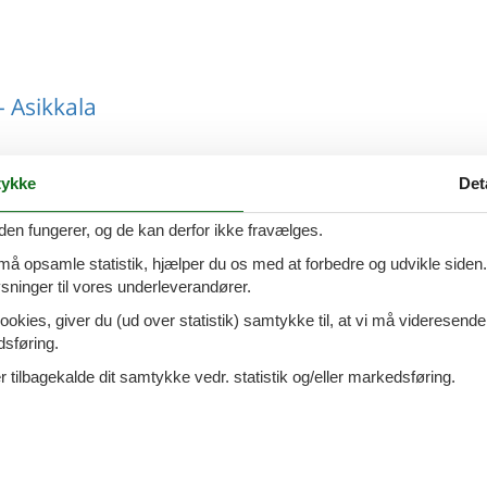
 Asikkala
ykke
Det
- Asikkala
den fungerer, og de kan derfor ikke fravælges.
 må opsamle statistik, hjælper du os med at forbedre og udvikle siden. I
ninger til vores underleverandører.
ookies, giver du (ud over statistik) samtykke til, at vi må videresende
dsføring.
 Asikkala
 tilbagekalde dit samtykke vedr. statistik og/eller markedsføring.
 Asikkala