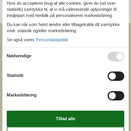
Hvis du accepterer brug af alle cookies, giver du (ud over
Send en e-mail
statistik) samtykke til, at vi må videresende oplysninger til
og få et hurtigt svar, alle dage
tredjepart med henblik på personaliseret markedsføring.
Du kan når som helst ændre eller tilbagekalde dit samtykke
vedr. statistik og/eller markedsføring.
Se også vores
Persondatapolitik
Nødvendige
COFMAN.COM
ved
Feline Holidays A/S
Statistik
Nygade 8b. 2. th
DK-7400 Herning
Danmark
Cofman.com
Markedsføring
Momsnr.: DK26347688
(+45) 7877 0427
info@cofman.com