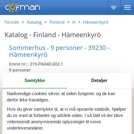
Forside
Katalog
Finland
H
Hämeenkyrö
Katalog - Finland - Hämeenkyrö
Sommerhus - 9 personer - 39230 -
Hämeenkyrö
Emne nr.:
319-FI6040.602.1
9 personer
Samtykke
Detaljer
Kan vi hjælpe?
Nødvendige cookies sikrer, at siden fungerer, og de kan
derfor ikke fravælges.
Hvis du giver samtykke til, at vi må opsamle statistik, hjælper
Ring (+45) 7877 0427
du os med at forbedre og udvikle siden. I så fald vil der blive
Man. - fre. 10.00-16.00
videresendt anonymiserede oplysninger til vores
Lør. 10.00-14.00
underleverandører.