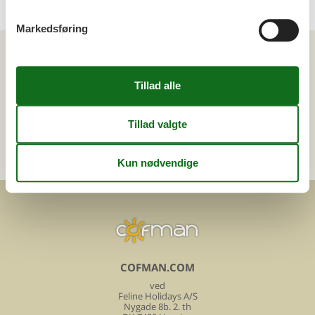
Markedsføring
Kan vi hjælpe?
Ring (+45) 7877 0427
Man. - fre. 10.00-16.00
Send en e-mail
og få et hurtigt svar, alle dage
COFMAN.COM
ved
Feline Holidays A/S
Nygade 8b. 2. th