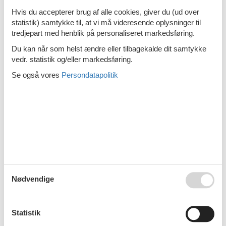
Emne nr.:
319-FI6050.629.1
Hvis du accepterer brug af alle cookies, giver du (ud over
6 personer
statistik) samtykke til, at vi må videresende oplysninger til
tredjepart med henblik på personaliseret markedsføring.
Sommerhus - 12 personer - 14700 -
Hämeenlinna
Du kan når som helst ændre eller tilbagekalde dit samtykke
vedr. statistik og/eller markedsføring.
Emne nr.:
319-FI6050.614.1
12 personer
Se også vores
Persondatapolitik
Sommerhus - 8 personer - 14700 -
Hämeenlinna
Emne nr.:
319-FI6050.650.1
8 personer
Sommerhus - 7 personer - 16900 -
Hämeenlinna
Nødvendige
Emne nr.:
319-FI6050.660.1
7 personer
Statistik
1
2
3
4
>
>>