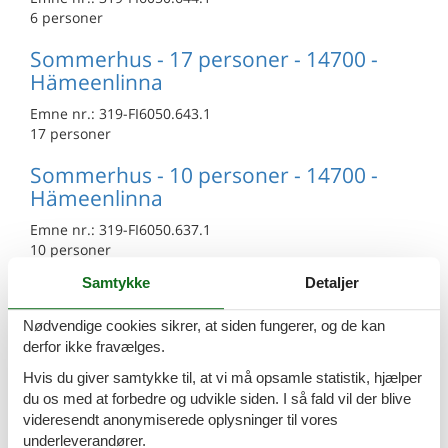
6 personer
Sommerhus - 17 personer - 14700 -
Hämeenlinna
Emne nr.:
319-FI6050.643.1
17 personer
Sommerhus - 10 personer - 14700 -
Hämeenlinna
Emne nr.:
319-FI6050.637.1
10 personer
Samtykke
Detaljer
Sommerhus - 6 personer - 13330 -
Hämeenlinna
Nødvendige cookies sikrer, at siden fungerer, og de kan
Emne nr.:
319-FI6050.693.1
derfor ikke fravælges.
6 personer
Hvis du giver samtykke til, at vi må opsamle statistik, hjælper
du os med at forbedre og udvikle siden. I så fald vil der blive
Sommerhus - 6 personer - 14690 -
videresendt anonymiserede oplysninger til vores
Hämeenlinna
underleverandører.