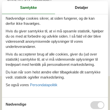
6 personer
Samtykke
Detaljer
Sommerhus - 6 personer - 90480 -
Nødvendige cookies sikrer, at siden fungerer, og de kan
Hailuoto
derfor ikke fravælges.
Emne nr.:
319-FI5530.637.1
Hvis du giver samtykke til, at vi må opsamle statistik, hjælper
6 personer
du os med at forbedre og udvikle siden. I så fald vil der blive
videresendt anonymiserede oplysninger til vores
Sommerhus - 6 personer - 90480 -
underleverandører.
Hailuoto
Hvis du accepterer brug af alle cookies, giver du (ud over
Emne nr.:
319-FI5530.636.1
statistik) samtykke til, at vi må videresende oplysninger til
6 personer
tredjepart med henblik på personaliseret markedsføring.
Du kan når som helst ændre eller tilbagekalde dit samtykke
vedr. statistik og/eller markedsføring.
Kan vi hjælpe?
Se også vores
Persondatapolitik
Ring (+45) 7877 0427
Man. - fre. 10.00-16.00
Nødvendige