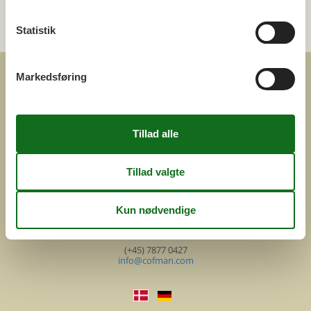
Send en e-mail
Statistik
og få et hurtigt svar, alle dage
Markedsføring
COFMAN.COM
ved
Feline Holidays A/S
Nygade 8b. 2. th
DK-7400 Herning
Danmark
Cofman.com
Momsnr.: DK26347688
(+45) 7877 0427
info@cofman.com