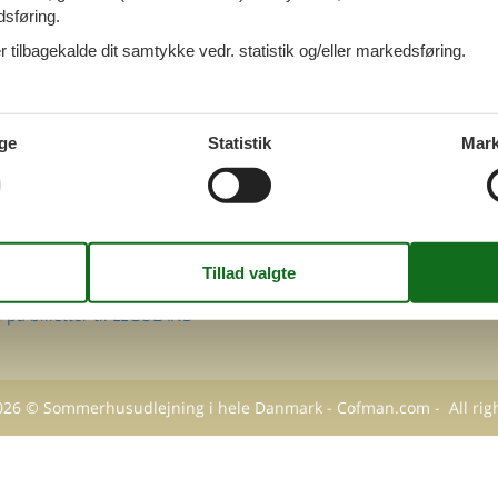
dsføring.
FØLG OS PÅ
 tilbagekalde dit samtykke vedr. statistik og/eller markedsføring.
Facebook
Instagram
MATION
takt
ge
Statistik
Mark
Q
 Cofman
sondatapolitik
kies
g
 på billetter til LEGOLAND
026
©
Sommerhusudlejning i hele Danmark - Cofman.com
- All rig