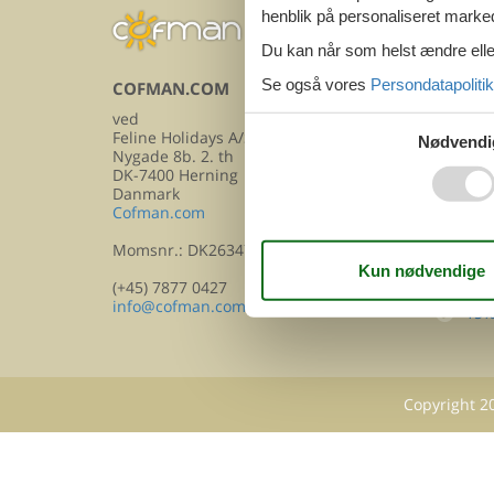
henblik på personaliseret marke
Du kan når som helst ændre eller
Se også vores
Persondatapolitik
COFMAN.COM
INFOR
ved
Kon
Feline Holidays A/S
Nødvendi
FA
Nygade 8b. 2. th
DK-7400 Herning
Om
Danmark
Cofman.com
Per
Coo
Momsnr.: DK26347688
Blo
(+45) 7877 0427
info@cofman.com
15%
Copyright
2