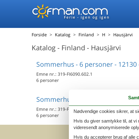
Ferie - igen og igen
Forside
Katalog
Finland
H
Hausjärvi
Katalog - Finland - Hausjärvi
Sommerhus - 6 personer - 12130 -
Emne nr.:
319-FI6090.602.1
6 personer
Samt
Sommerhus - 6 personer - 12130 -
Emne nr.:
319-FI6090.604.1
Nødvendige cookies sikrer, at si
6 personer
Hvis du giver samtykke til, at vi
videresendt anonymiserede oplys
Hvis du accepterer brug af alle c