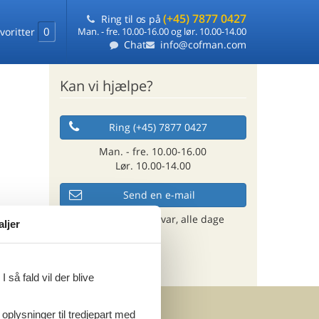
(+45) 7877 0427
Ring til os på
0
voritter
Man. - fre. 10.00-16.00 og lør. 10.00-14.00
Chat
info@cofman.com
Kan vi hjælpe?
Ring (+45) 7877 0427
Man. - fre. 10.00-16.00
Lør. 10.00-14.00
Send en e-mail
og få et hurtigt svar, alle dage
aljer
 så fald vil der blive
 oplysninger til tredjepart med