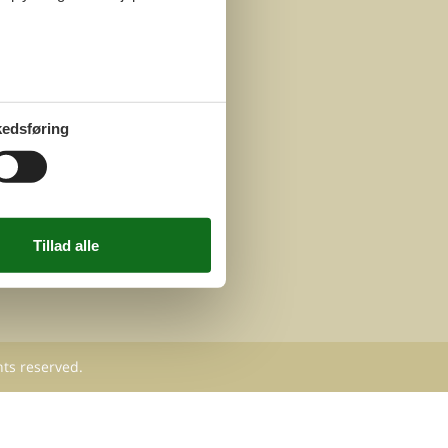
edsføring
hts reserved.