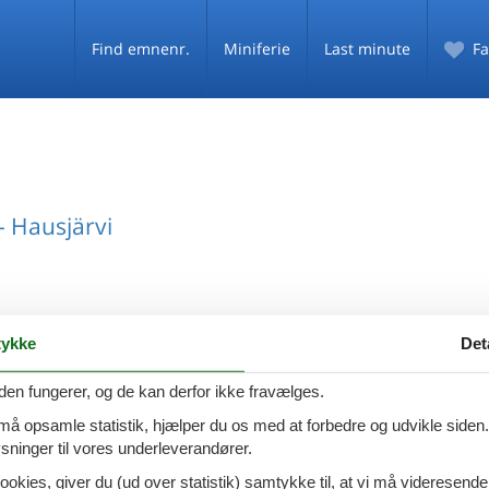
Find emnenr.
Miniferie
Last minute
Fa
 Hausjärvi
ykke
Det
 Hausjärvi
den fungerer, og de kan derfor ikke fravælges.
 må opsamle statistik, hjælper du os med at forbedre og udvikle siden. I
ninger til vores underleverandører.
ookies, giver du (ud over statistik) samtykke til, at vi må videresende