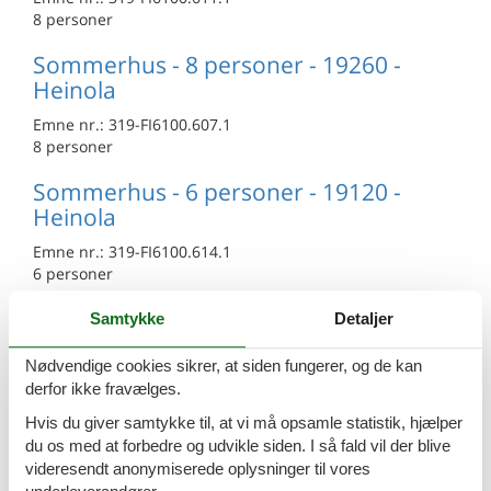
8 personer
Sommerhus - 8 personer - 19260 -
Heinola
Emne nr.:
319-FI6100.607.1
8 personer
Sommerhus - 6 personer - 19120 -
Heinola
Emne nr.:
319-FI6100.614.1
6 personer
Sommerhus - 6 personer - 19260 -
Samtykke
Detaljer
Heinola
Nødvendige cookies sikrer, at siden fungerer, og de kan
Emne nr.:
319-FI6100.610.1
derfor ikke fravælges.
6 personer
Hvis du giver samtykke til, at vi må opsamle statistik, hjælper
Sommerhus - 6 personer - 19120 -
du os med at forbedre og udvikle siden. I så fald vil der blive
Heinola
videresendt anonymiserede oplysninger til vores