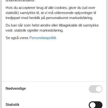
underleverandører.
Emne nr.:
319-FI6100.620.1
Hvis du accepterer brug af alle cookies, giver du (ud over
6 personer
statistik) samtykke til, at vi må videresende oplysninger til
Sommerhus - 8 personer - 19120 -
tredjepart med henblik på personaliseret markedsføring.
Heinola
Du kan når som helst ændre eller tilbagekalde dit samtykke
vedr. statistik og/eller markedsføring.
Emne nr.:
319-FI6100.621.1
8 personer
Se også vores
Persondatapolitik
Sommerhus - 7 personer - 19120 -
Heinola
Emne nr.:
319-FI6100.612.1
7 personer
Sommerhus - 4 personer - 19210 -
Heinola
Emne nr.:
319-FI6100.618.1
Nødvendige
4 personer
1
2
>
>>
Statistik