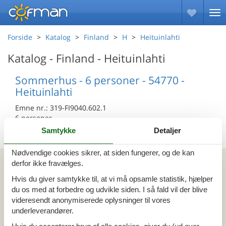
Forside
Katalog
Finland
H
Heituinlahti
Katalog - Finland - Heituinlahti
Sommerhus - 6 personer - 54770 -
Heituinlahti
Emne nr.:
319-FI9040.602.1
6 personer
Samtykke
Detaljer
Nødvendige cookies sikrer, at siden fungerer, og de kan
Kan vi hjælpe?
derfor ikke fravælges.
Hvis du giver samtykke til, at vi må opsamle statistik, hjælper
Ring (+45) 7877 0427
du os med at forbedre og udvikle siden. I så fald vil der blive
videresendt anonymiserede oplysninger til vores
Man. - fre. 10.00-16.00
underleverandører.
Send en e-mail