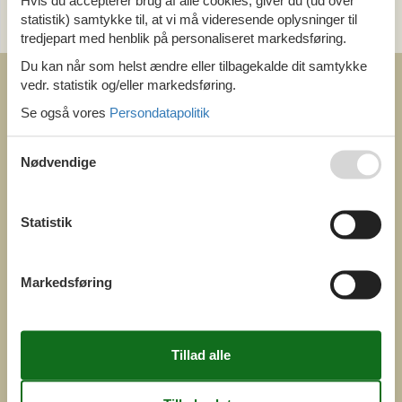
Hvis du accepterer brug af alle cookies, giver du (ud over
statistik) samtykke til, at vi må videresende oplysninger til
og få et hurtigt svar, alle dage
tredjepart med henblik på personaliseret markedsføring.
Du kan når som helst ændre eller tilbagekalde dit samtykke
vedr. statistik og/eller markedsføring.
Se også vores
Persondatapolitik
Nødvendige
COFMAN.COM
ved
Feline Holidays A/S
Nygade 8b. 2. th
Statistik
DK-7400 Herning
Danmark
Cofman.com
Markedsføring
Momsnr.: DK26347688
(+45) 7877 0427
info@cofman.com