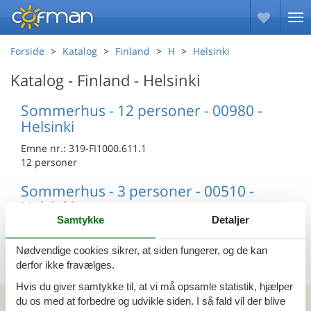
Forside
Katalog
Finland
H
Helsinki
Katalog - Finland - Helsinki
Sommerhus - 12 personer - 00980 -
Helsinki
Emne nr.:
319-FI1000.611.1
12 personer
Sommerhus - 3 personer - 00510 -
Helsinki
Samtykke
Detaljer
Emne nr.:
319-FI1000.610.1
3 personer
Nødvendige cookies sikrer, at siden fungerer, og de kan
derfor ikke fravælges.
Hvis du giver samtykke til, at vi må opsamle statistik, hjælper
Kan vi hjælpe?
du os med at forbedre og udvikle siden. I så fald vil der blive