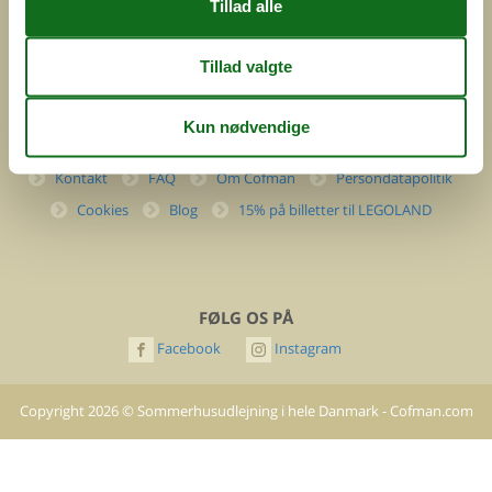
(+45) 7877 0427
info@cofman.com
INFORMATION
Kontakt
FAQ
Om Cofman
Persondatapolitik
Cookies
Blog
15% på billetter til LEGOLAND
FØLG OS PÅ
Facebook
Instagram
Copyright
2026
©
Sommerhusudlejning i hele Danmark - Cofman.com
- All rights reserved.