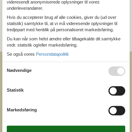
videresendt anonymiserede oplysninger til vores
underleverandører.
Ring (+45) 7877 0427
Hvis du accepterer brug af alle cookies, giver du (ud over
Man. - fre. 10.00-16.00
statistik) samtykke til, at vi må videresende oplysninger til
tredjepart med henblik på personaliseret markedsføring.
Send en e-mail
Du kan når som helst ændre eller tilbagekalde dit samtykke
og få et hurtigt svar, alle dage
vedr. statistik og/eller markedsføring.
Se også vores
Persondatapolitik
Nødvendige
COFMAN.COM
Statistik
ved
Feline Holidays A/S
Nygade 8b. 2. th
DK-7400 Herning
Markedsføring
Danmark
Cofman.com
Momsnr.: DK26347688