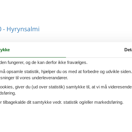
 - Hyrynsalmi
ykke
Det
- Hyrynsalmi
den fungerer, og de kan derfor ikke fravælges.
 må opsamle statistik, hjælper du os med at forbedre og udvikle siden. I
ninger til vores underleverandører.
ookies, giver du (ud over statistik) samtykke til, at vi må videresende
dsføring.
 - Hyrynsalmi
 tilbagekalde dit samtykke vedr. statistik og/eller markedsføring.
 - Hyrynsalmi