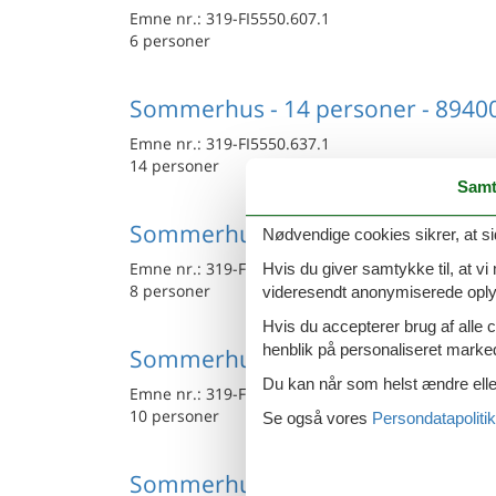
Emne nr.:
319-FI5550.607.1
6 personer
Sommerhus - 14 personer - 89400
Emne nr.:
319-FI5550.637.1
14 personer
Samt
Sommerhus - 8 personer - 89400 
Nødvendige cookies sikrer, at si
Emne nr.:
319-FI5550.692.1
Hvis du giver samtykke til, at vi
8 personer
videresendt anonymiserede oplys
Hvis du accepterer brug af alle c
henblik på personaliseret marke
Sommerhus - 10 personer - 89400
Du kan når som helst ændre eller
Emne nr.:
319-FI5550.628.1
10 personer
Se også vores
Persondatapolitik
Sommerhus - 10 personer - 89400