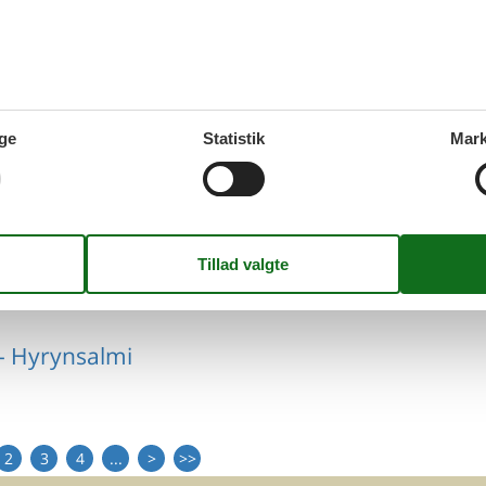
- Hyrynsalmi
ge
Statistik
Mark
 - Hyrynsalmi
- Hyrynsalmi
2
3
4
...
>
>>