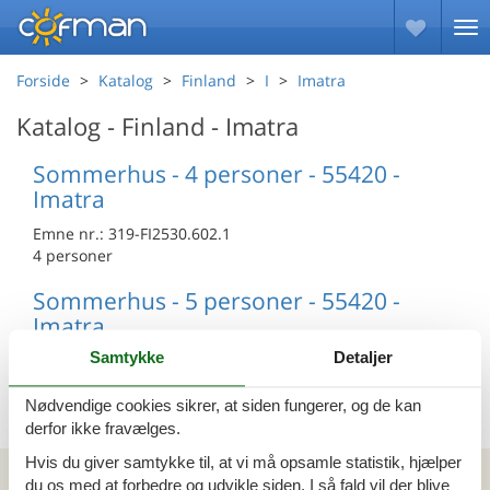
Forside
Katalog
Finland
I
Imatra
Katalog - Finland - Imatra
Sommerhus - 4 personer - 55420 -
Imatra
Emne nr.:
319-FI2530.602.1
4 personer
Sommerhus - 5 personer - 55420 -
Imatra
Samtykke
Detaljer
Emne nr.:
319-FI2530.601.1
5 personer
Nødvendige cookies sikrer, at siden fungerer, og de kan
derfor ikke fravælges.
Hvis du giver samtykke til, at vi må opsamle statistik, hjælper
Kan vi hjælpe?
du os med at forbedre og udvikle siden. I så fald vil der blive