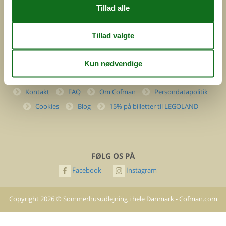
Momsnr.: DK26347688
(+45) 7877 0427
info@cofman.com
INFORMATION
Kontakt
FAQ
Om Cofman
Persondatapolitik
Cookies
Blog
15% på billetter til LEGOLAND
FØLG OS PÅ
Facebook
Instagram
Copyright
2026
©
Sommerhusudlejning i hele Danmark - Cofman.com
- All rights reserved.