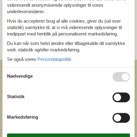
videresendt anonymiserede oplysninger til vores
underleverandører.
Ring (+45) 7877 0427
Hvis du accepterer brug af alle cookies, giver du (ud over
Man. - fre. 10.00-16.00
statistik) samtykke til, at vi må videresende oplysninger til
Lør. 10.00-14.00
tredjepart med henblik på personaliseret markedsføring.
Send en e-mail
Du kan når som helst ændre eller tilbagekalde dit samtykke
vedr. statistik og/eller markedsføring.
og få et hurtigt svar, alle dage
Se også vores
Persondatapolitik
Nødvendige
Statistik
COFMAN.COM
ved
Feline Holidays A/S
Nygade 8b. 2. th
Markedsføring
DK-7400 Herning
Danmark
Cofman.com