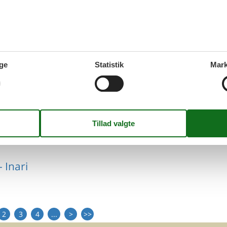
- Inari
ge
Statistik
Mark
- Inari
 Inari
2
3
4
...
>
>>