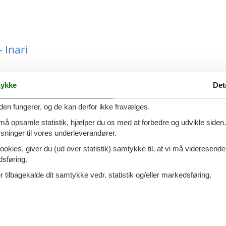
 Inari
ykke
Det
 Inari
den fungerer, og de kan derfor ikke fravælges.
 må opsamle statistik, hjælper du os med at forbedre og udvikle siden. I
ninger til vores underleverandører.
ookies, giver du (ud over statistik) samtykke til, at vi må videresende
dsføring.
 Inari
 tilbagekalde dit samtykke vedr. statistik og/eller markedsføring.
 Inari