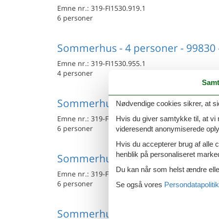
Emne nr.:
319-FI1530.919.1
6 personer
Sommerhus - 4 personer - 99830 -
Emne nr.:
319-FI1530.955.1
4 personer
Samt
Sommerhus - 6 personer - 99830 -
Nødvendige cookies sikrer, at si
Emne nr.:
319-FI1530.831.1
Hvis du giver samtykke til, at vi
6 personer
videresendt anonymiserede oplys
Hvis du accepterer brug af alle c
henblik på personaliseret marke
Sommerhus - 6 personer - 99870 -
Du kan når som helst ændre eller
Emne nr.:
319-FI1530.680.1
6 personer
Se også vores
Persondatapolitik
Sommerhus - 8 personer - 99830 -