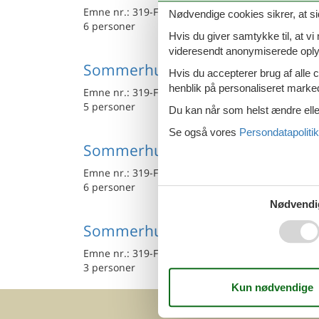
Emne nr.:
319-FI2050.611.1
Nødvendige cookies sikrer, at si
6 personer
Hvis du giver samtykke til, at vi
videresendt anonymiserede oplys
Sommerhus - 5 personer - 81260 
Hvis du accepterer brug af alle c
henblik på personaliseret marke
Emne nr.:
319-FI2050.619.1
5 personer
Du kan når som helst ændre eller
Se også vores
Persondatapolitik
Sommerhus - 6 personer - 82335 
Emne nr.:
319-FI2050.609.1
6 personer
Nødvendi
Sommerhus - 3 personer - 81260 
Emne nr.:
319-FI2050.603.1
3 personer