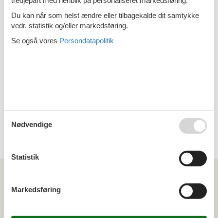
Emne nr.:
319-FI5070.611.1
Du kan når som helst ændre eller tilbagekalde dit samtykke
6 personer
vedr. statistik og/eller markedsføring.
Sommerhus - 4 personer - 41730 -
Se også vores
Persondatapolitik
Joutsa
Emne nr.:
319-FI5070.621.1
4 personer
Sommerhus - 4 personer - 41730 -
Joutsa
Emne nr.:
319-FI5070.620.1
Nødvendige
4 personer
Statistik
Kan vi hjælpe?
Markedsføring
Ring (+45) 7877 0427
Man. - fre. 10.00-16.00