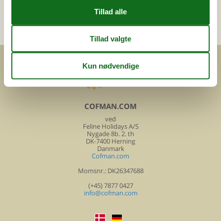
Send en e-mail
og få et hurtigt svar, alle dage
COFMAN.COM
ved
Feline Holidays A/S
Nygade 8b. 2. th
DK-7400 Herning
Danmark
Cofman.com
Momsnr.: DK26347688
(+45) 7877 0427
info@cofman.com