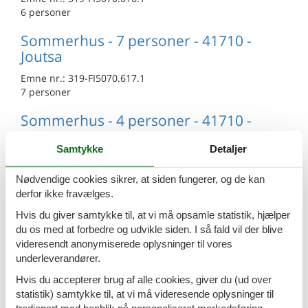
6 personer
Sommerhus - 7 personer - 41710 -
Joutsa
Emne nr.:
319-FI5070.617.1
7 personer
Sommerhus - 4 personer - 41710 -
Joutsa
Samtykke
Detaljer
Emne nr.:
319-FI5070.619.1
4 personer
Nødvendige cookies sikrer, at siden fungerer, og de kan
derfor ikke fravælges.
Sommerhus - 4 personer - 19650 -
Joutsa
Hvis du giver samtykke til, at vi må opsamle statistik, hjælper
du os med at forbedre og udvikle siden. I så fald vil der blive
Emne nr.:
319-FI5070.604.1
videresendt anonymiserede oplysninger til vores
4 personer
underleverandører.
Sommerhus - 6 personer - 19650 -
Hvis du accepterer brug af alle cookies, giver du (ud over
Joutsa
statistik) samtykke til, at vi må videresende oplysninger til
tredjepart med henblik på personaliseret markedsføring.