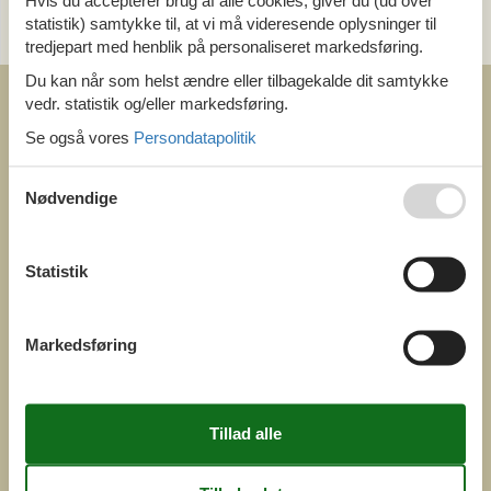
Hvis du accepterer brug af alle cookies, giver du (ud over
statistik) samtykke til, at vi må videresende oplysninger til
og få et hurtigt svar, alle dage
tredjepart med henblik på personaliseret markedsføring.
Du kan når som helst ændre eller tilbagekalde dit samtykke
vedr. statistik og/eller markedsføring.
Se også vores
Persondatapolitik
Nødvendige
COFMAN.COM
ved
Feline Holidays A/S
Nygade 8b. 2. th
Statistik
DK-7400 Herning
Danmark
Cofman.com
Markedsføring
Momsnr.: DK26347688
(+45) 7877 0427
info@cofman.com