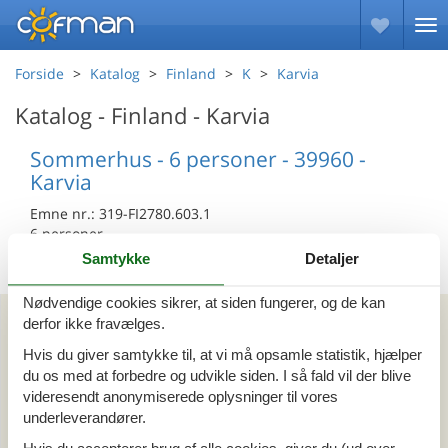
Forside
Katalog
Finland
K
Karvia
Katalog - Finland - Karvia
Sommerhus - 6 personer - 39960 -
Karvia
Emne nr.:
319-FI2780.603.1
6 personer
Samtykke
Detaljer
Nødvendige cookies sikrer, at siden fungerer, og de kan
Kan vi hjælpe?
derfor ikke fravælges.
Hvis du giver samtykke til, at vi må opsamle statistik, hjælper
Ring (+45) 7877 0427
du os med at forbedre og udvikle siden. I så fald vil der blive
videresendt anonymiserede oplysninger til vores
Man. - fre. 10.00-16.00
underleverandører.
Send en e-mail