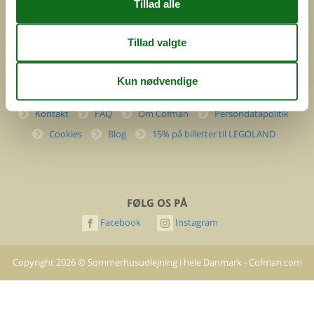
(+45) 7877 0427
info@cofman.com
INFORMATION
Kontakt
FAQ
Om Cofman
Persondatapolitik
Cookies
Blog
15% på billetter til LEGOLAND
FØLG OS PÅ
Facebook
Instagram
Copyright
2026
©
Sommerhusudlejning i hele Danmark - Cofman.com
- All rights reserved.