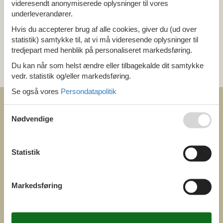
videresendt anonymiserede oplysninger til vores
underleverandører.
Ring (+45) 7877 0427
Hvis du accepterer brug af alle cookies, giver du (ud over
Man. - fre. 10.00-16.00
statistik) samtykke til, at vi må videresende oplysninger til
tredjepart med henblik på personaliseret markedsføring.
Send en e-mail
Du kan når som helst ændre eller tilbagekalde dit samtykke
og få et hurtigt svar, alle dage
vedr. statistik og/eller markedsføring.
Se også vores
Persondatapolitik
Nødvendige
COFMAN.COM
Statistik
ved
Feline Holidays A/S
Nygade 8b. 2. th
DK-7400 Herning
Markedsføring
Danmark
Cofman.com
Momsnr.: DK26347688