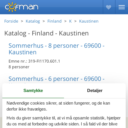
Forside
Katalog
Finland
K
Kaustinen
Katalog - Finland - Kaustinen
Sommerhus - 8 personer - 69600 -
Kaustinen
Emne nr.:
319-FI1170.601.1
8 personer
Sommerhus - 6 personer - 69600 -
Kaustinen
Samtykke
Detaljer
Emne nr.:
319-FI1170.602.1
6 personer
Nødvendige cookies sikrer, at siden fungerer, og de kan
derfor ikke fravælges.
Hvis du giver samtykke til, at vi må opsamle statistik, hjælper
Kan vi hjælpe?
du os med at forbedre og udvikle siden. I så fald vil der blive