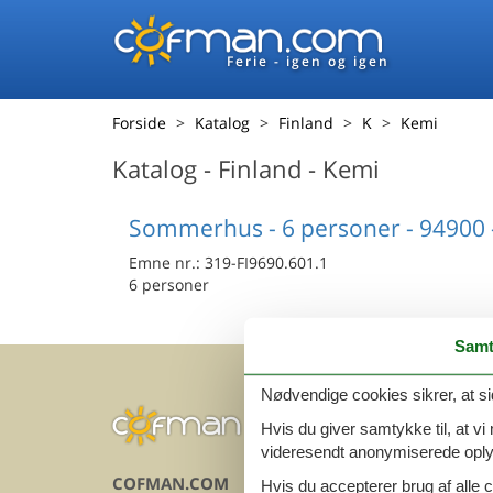
Ferie - igen og igen
Forside
Katalog
Finland
K
Kemi
Katalog - Finland - Kemi
Sommerhus - 6 personer - 94900 
Emne nr.:
319-FI9690.601.1
6 personer
Samt
Nødvendige cookies sikrer, at si
Hvis du giver samtykke til, at vi
videresendt anonymiserede oplys
COFMAN.COM
INFOR
Hvis du accepterer brug af alle c