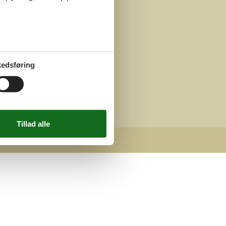
edsføring
hts reserved.