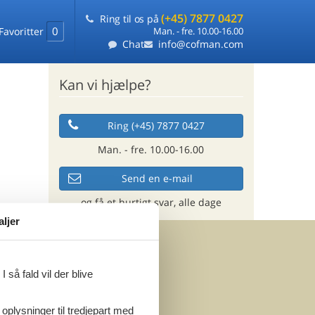
(+45) 7877 0427
Ring til os på
0
Favoritter
Man. - fre. 10.00-16.00
Chat
info@cofman.com
Kan vi hjælpe?
Ring (+45) 7877 0427
Man. - fre. 10.00-16.00
Send en e-mail
og få et hurtigt svar, alle dage
aljer
 så fald vil der blive
 oplysninger til tredjepart med