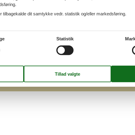
dsføring.
takt
 tilbagekalde dit samtykke vedr. statistik og/eller markedsføring.
Q
 Cofman
sondatapolitik
ge
Statistik
Mark
kies
g
 på billetter til LEGOLAND
026
©
Sommerhusudlejning i hele Danmark - Cofman.com
- All rig