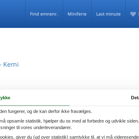
Find emnenr.
Miniferie
Last minute
- Kemi
ykke
Det
den fungerer, og de kan derfor ikke fravælges.
FØLG OS PÅ
 må opsamle statistik, hjælper du os med at forbedre og udvikle siden. I
Facebook
Instagram
ninger til vores underleverandører.
MATION
ookies, giver du (ud over statistik) samtykke til, at vi må videresende