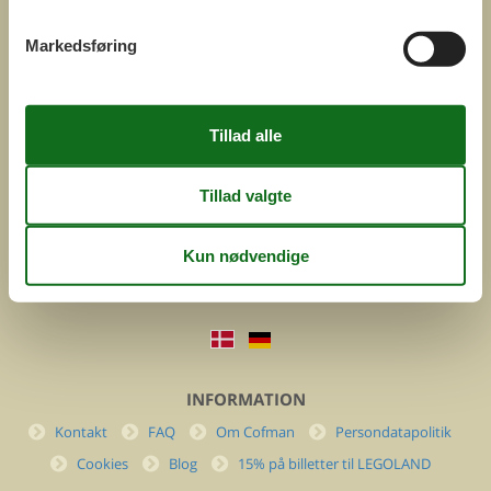
Markedsføring
COFMAN.COM
ved
Feline Holidays A/S
Nygade 8b. 2. th
DK-7400 Herning
Danmark
Cofman.com
Momsnr.: DK26347688
(+45) 7877 0427
info@cofman.com
INFORMATION
Kontakt
FAQ
Om Cofman
Persondatapolitik
Cookies
Blog
15% på billetter til LEGOLAND