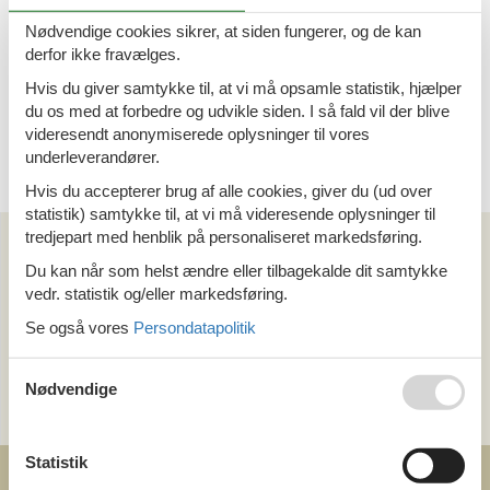
4 personer
Nødvendige cookies sikrer, at siden fungerer, og de kan
derfor ikke fravælges.
Sommerhus - 6 personer - 98720 -
Kemijärvi
Hvis du giver samtykke til, at vi må opsamle statistik, hjælper
du os med at forbedre og udvikle siden. I så fald vil der blive
Emne nr.:
319-FI1550.613.1
videresendt anonymiserede oplysninger til vores
6 personer
underleverandører.
Hvis du accepterer brug af alle cookies, giver du (ud over
statistik) samtykke til, at vi må videresende oplysninger til
Kan vi hjælpe?
tredjepart med henblik på personaliseret markedsføring.
Du kan når som helst ændre eller tilbagekalde dit samtykke
vedr. statistik og/eller markedsføring.
Ring (+45) 7877 0427
Se også vores
Persondatapolitik
Man. - fre. 10.00-16.00
Send en e-mail
Nødvendige
og få et hurtigt svar, alle dage
Statistik