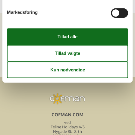
Markedsføring
Kan vi hjælpe?
Ring (+45) 7877 0427
Man. - fre. 10.00-16.00
Send en e-mail
og få et hurtigt svar, alle dage
COFMAN.COM
ved
Feline Holidays A/S
Nygade 8b. 2. th