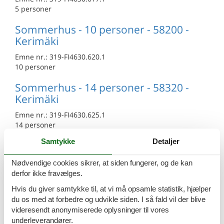
5 personer
Sommerhus - 10 personer - 58200 -
Kerimäki
Emne nr.:
319-FI4630.620.1
10 personer
Sommerhus - 14 personer - 58320 -
Kerimäki
Emne nr.:
319-FI4630.625.1
14 personer
Samtykke
Detaljer
Sommerhus - 8 personer - 58200 -
Kerimäki
Nødvendige cookies sikrer, at siden fungerer, og de kan
Emne nr.:
319-FI4630.611.1
derfor ikke fravælges.
8 personer
Hvis du giver samtykke til, at vi må opsamle statistik, hjælper
du os med at forbedre og udvikle siden. I så fald vil der blive
Sommerhus - 8 personer - 58200 -
videresendt anonymiserede oplysninger til vores
Kerimäki
underleverandører.