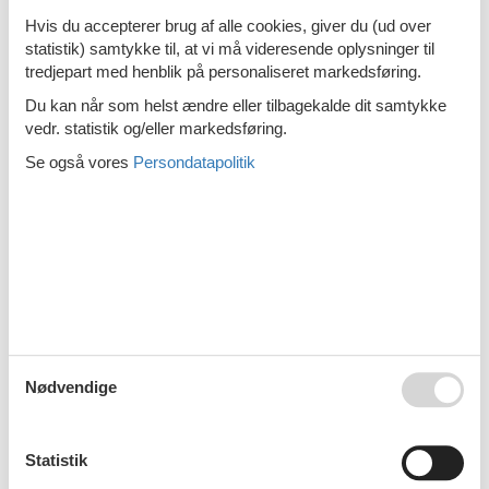
Emne nr.:
319-FI4630.603.1
Hvis du accepterer brug af alle cookies, giver du (ud over
8 personer
statistik) samtykke til, at vi må videresende oplysninger til
tredjepart med henblik på personaliseret markedsføring.
Sommerhus - 4 personer - 58320 -
Kerimäki
Du kan når som helst ændre eller tilbagekalde dit samtykke
vedr. statistik og/eller markedsføring.
Emne nr.:
319-FI4630.622.1
4 personer
Se også vores
Persondatapolitik
Sommerhus - 10 personer - 58320 -
Kerimäki
Emne nr.:
319-FI4630.616.1
10 personer
Sommerhus - 6 personer - 58320 -
Kerimäki
Nødvendige
Emne nr.:
319-FI4630.613.1
6 personer
Statistik
1
2
>
>>