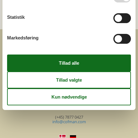
Send en e-mail
Statistik
og få et hurtigt svar, alle dage
Markedsføring
COFMAN.COM
ved
Feline Holidays A/S
Nygade 8b. 2. th
DK-7400 Herning
Danmark
Cofman.com
Momsnr.: DK26347688
(+45) 7877 0427
info@cofman.com