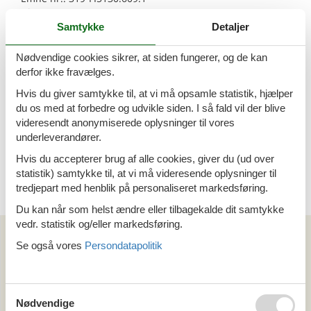
12 personer
Samtykke
Detaljer
Sommerhus - 12 personer - 42700 -
Keuruu
Nødvendige cookies sikrer, at siden fungerer, og de kan
derfor ikke fravælges.
Emne nr.:
319-FI5130.607.1
12 personer
Hvis du giver samtykke til, at vi må opsamle statistik, hjælper
du os med at forbedre og udvikle siden. I så fald vil der blive
Sommerhus - 11 personer - 42700 -
videresendt anonymiserede oplysninger til vores
Keuruu
underleverandører.
Hvis du accepterer brug af alle cookies, giver du (ud over
Emne nr.:
319-FI5130.614.1
11 personer
statistik) samtykke til, at vi må videresende oplysninger til
tredjepart med henblik på personaliseret markedsføring.
Du kan når som helst ændre eller tilbagekalde dit samtykke
vedr. statistik og/eller markedsføring.
Kan vi hjælpe?
Se også vores
Persondatapolitik
Ring (+45) 7877 0427
Man. - fre. 10.00-16.00
Nødvendige
Lør. 10.00-14.00