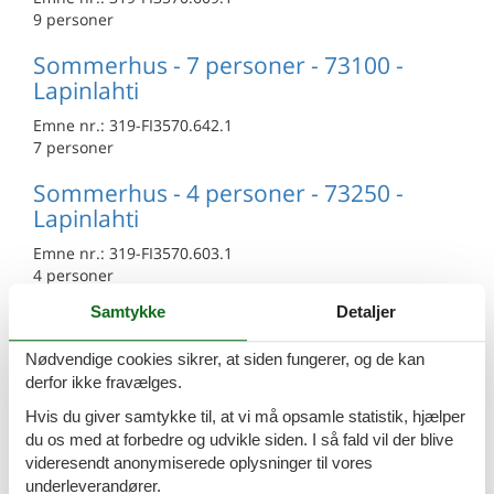
9 personer
Sommerhus - 7 personer - 73100 -
Lapinlahti
Emne nr.:
319-FI3570.642.1
7 personer
Sommerhus - 4 personer - 73250 -
Lapinlahti
Emne nr.:
319-FI3570.603.1
4 personer
Samtykke
Detaljer
Sommerhus - 8 personer - 73310 -
Lapinlahti
Nødvendige cookies sikrer, at siden fungerer, og de kan
Emne nr.:
319-FI3570.637.1
derfor ikke fravælges.
8 personer
Hvis du giver samtykke til, at vi må opsamle statistik, hjælper
du os med at forbedre og udvikle siden. I så fald vil der blive
Sommerhus - 10 personer - 73230 -
videresendt anonymiserede oplysninger til vores
Lapinlahti
underleverandører.