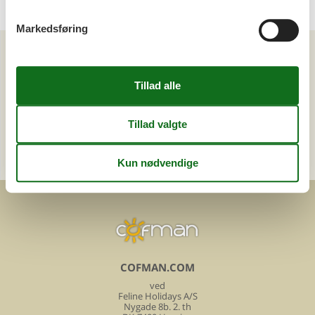
Markedsføring
Kan vi hjælpe?
Ring (+45) 7877 0427
Man. - fre. 10.00-16.00
Send en e-mail
og få et hurtigt svar, alle dage
COFMAN.COM
ved
Feline Holidays A/S
Nygade 8b. 2. th