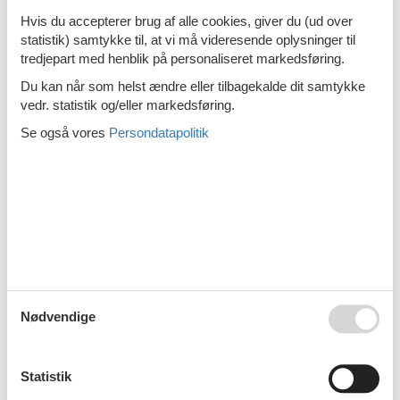
Emne nr.:
319-FI3570.608.1
Hvis du accepterer brug af alle cookies, giver du (ud over
10 personer
statistik) samtykke til, at vi må videresende oplysninger til
tredjepart med henblik på personaliseret markedsføring.
Sommerhus - 8 personer - 73100 -
Lapinlahti
Du kan når som helst ændre eller tilbagekalde dit samtykke
vedr. statistik og/eller markedsføring.
Emne nr.:
319-FI3570.641.1
8 personer
Se også vores
Persondatapolitik
Sommerhus - 6 personer - 73100 -
Lapinlahti
Emne nr.:
319-FI3570.601.1
6 personer
Sommerhus - 6 personer - 73100 -
Lapinlahti
Nødvendige
Emne nr.:
319-FI3570.639.1
6 personer
Statistik
1
2
>
>>