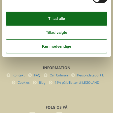
ved
Feline Holidays A/S
Nygade 8b. 2. th
DK-7400 Herning
Danmark
Cofman.com
Momsnr.: DK26347688
(+45) 7877 0427
info@cofman.com
INFORMATION
Kontakt
FAQ
Om Cofman
Persondatapolitik
Cookies
Blog
15% på billetter til LEGOLAND
FØLG OS PÅ