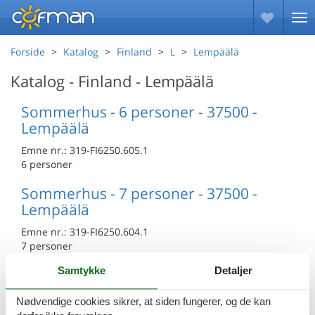
Forside
Katalog
Finland
L
Lempäälä
Katalog - Finland - Lempäälä
Sommerhus - 6 personer - 37500 -
Lempäälä
Emne nr.:
319-FI6250.605.1
6 personer
Sommerhus - 7 personer - 37500 -
Lempäälä
Emne nr.:
319-FI6250.604.1
7 personer
Samtykke
Detaljer
Sommerhus - 4 personer - 37500 -
Lempäälä
Nødvendige cookies sikrer, at siden fungerer, og de kan
Emne nr.:
319-FI6250.601.1