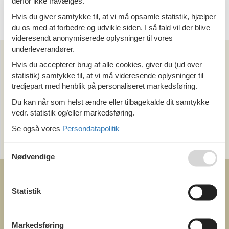
derfor ikke fravælges.
4 personer
Hvis du giver samtykke til, at vi må opsamle statistik, hjælper
du os med at forbedre og udvikle siden. I så fald vil der blive
videresendt anonymiserede oplysninger til vores
Kan vi hjælpe?
underleverandører.
Hvis du accepterer brug af alle cookies, giver du (ud over
statistik) samtykke til, at vi må videresende oplysninger til
Ring (+45) 7877 0427
tredjepart med henblik på personaliseret markedsføring.
Man. - fre. 10.00-16.00
Du kan når som helst ændre eller tilbagekalde dit samtykke
Lør. 10.00-14.00
vedr. statistik og/eller markedsføring.
Send en e-mail
Se også vores
Persondatapolitik
og få et hurtigt svar, alle dage
Nødvendige
Statistik
COFMAN.COM
Markedsføring