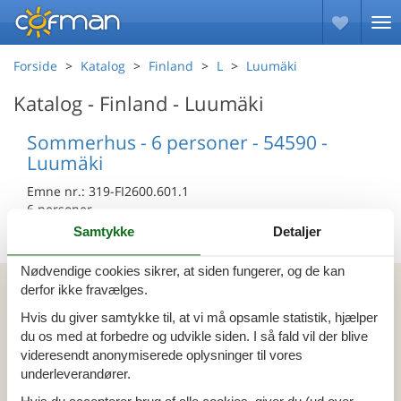
Forside
Katalog
Finland
L
Luumäki
Katalog - Finland - Luumäki
Sommerhus - 6 personer - 54590 -
Luumäki
Emne nr.:
319-FI2600.601.1
6 personer
Samtykke
Detaljer
Nødvendige cookies sikrer, at siden fungerer, og de kan
Kan vi hjælpe?
derfor ikke fravælges.
Hvis du giver samtykke til, at vi må opsamle statistik, hjælper
Ring (+45) 7877 0427
du os med at forbedre og udvikle siden. I så fald vil der blive
videresendt anonymiserede oplysninger til vores
Man. - fre. 10.00-16.00
underleverandører.
Send en e-mail