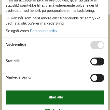
Hvis du accepterer brug af alle cookies, giver du (ud over
statistik) samtykke til, at vi må videresende oplysninger til
og få et hurtigt svar, alle dage
tredjepart med henblik på personaliseret markedsføring.
Du kan når som helst ændre eller tilbagekalde dit samtykke
vedr. statistik og/eller markedsføring.
Se også vores
Persondatapolitik
Nødvendige
COFMAN.COM
ved
Feline Holidays A/S
Nygade 8b. 2. th
Statistik
DK-7400 Herning
Danmark
Cofman.com
Markedsføring
Momsnr.: DK26347688
(+45) 7877 0427
info@cofman.com