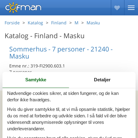
Forside
Katalog
Finland
M
Masku
Katalog - Finland - Masku
Sommerhus - 7 personer - 21240 -
Masku
Emne nr.:
319-FI2900.603.1
7 personer
Samtykke
Detaljer
Nødvendige cookies sikrer, at siden fungerer, og de kan
Kan vi hjælpe?
derfor ikke fravælges.
Hvis du giver samtykke til, at vi må opsamle statistik, hjælper
Ring (+45) 7877 0427
du os med at forbedre og udvikle siden. I så fald vil der blive
videresendt anonymiserede oplysninger til vores
Man. - fre. 10.00-16.00
underleverandører.
Send en e-mail