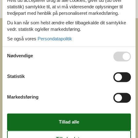
Hvis du accepterer brug af alle cookies, giver du (ud over
statistik) samtykke til, at vi må videresende oplysninger til
og få et hurtigt svar, alle dage
tredjepart med henblik på personaliseret markedsføring.
Du kan når som helst ændre eller tilbagekalde dit samtykke
vedr. statistik og/eller markedsføring.
Se også vores
Persondatapolitik
Nødvendige
COFMAN.COM
ved
Feline Holidays A/S
Nygade 8b. 2. th
Statistik
DK-7400 Herning
Danmark
Cofman.com
Markedsføring
Momsnr.: DK26347688
(+45) 7877 0427
info@cofman.com