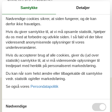
7 personer
Samtykke
Detaljer
Sommerhus - 4 personer - 99360 -
Nødvendige cookies sikrer, at siden fungerer, og de kan
Muonio
derfor ikke fravælges.
Emne nr.:
319-FI1690.611.1
Hvis du giver samtykke til, at vi må opsamle statistik, hjælper
4 personer
du os med at forbedre og udvikle siden. I så fald vil der blive
videresendt anonymiserede oplysninger til vores
Sommerhus - 5 personer - 99300 -
underleverandører.
Muonio
Hvis du accepterer brug af alle cookies, giver du (ud over
Emne nr.:
319-FI1690.608.1
statistik) samtykke til, at vi må videresende oplysninger til
5 personer
tredjepart med henblik på personaliseret markedsføring.
Du kan når som helst ændre eller tilbagekalde dit samtykke
vedr. statistik og/eller markedsføring.
Kan vi hjælpe?
Se også vores
Persondatapolitik
Ring (+45) 7877 0427
Man. - fre. 10.00-16.00
Nødvendige