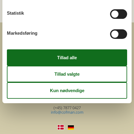
Send en e-mail
Statistik
og få et hurtigt svar, alle dage
Markedsføring
COFMAN.COM
ved
Feline Holidays A/S
Nygade 8b. 2. th
DK-7400 Herning
Danmark
Cofman.com
Momsnr.: DK26347688
(+45) 7877 0427
info@cofman.com